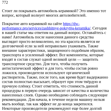
772
Стоит ли покрывать автомобиль керамикой? Это именно тот
вопрос, который волнует многих автолюбителей.
Покрытие авто керамикой на сайте
https://dw-
performance.pro/services/zashhitnye-pokrytija-keramika/
. Сегодня
в нашей статье мы ответим на данный вопрос. Оставайтесь с
нами! Автомобиль после нанесения данного средства
выглядит просто великолепно, но эта красота является не
долговечной если за ней неправильно ухаживать. Также
внешние характеристики, защищенного подобным образом,
транспорта и усиленный эффект. Все компоненты, которые
входят в состав служат одной великой цели — защитить
транспортное средство. Для того, чтобы получить
антистатический эффект и для того, чтобы состав ровно
ложился, производители используют органический
растворитель. Также, после того, как время будет выдержанно
состав полностью высыхает, образует при этом твёрдую и
прочную плёнку. Стоит отметить, что стоимость данной
процедуры в первую очередь зависит от качества и количества
нанесенных слоев. Однако необходимо соблюдать следующие
рекомендации. Для начала, в течение недели машину нельзя
мыть вообще, так как эффект не до конца закрепился.
Некоторые производители рекомендуют еще более долгий