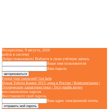
Воскресенье, 9 августа, 2026
войти в систему
Добро пожаловать! Войдите в свою учётную запись
Ваше имя пользователя
Ваш пароль
Forgot your password? Get help
Новая Тойота Камри 2015: цена в России | Комплектации |
Технические характеристики | Тест-драйв видео
восстановление пароля
Восстановите свой пароль
Ваш адрес электронной почты