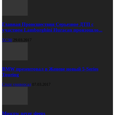
Главная Происшествия Серьезное ДТП с
участием Lamborghini Huracan произошло...
XC90
29.03.2017
BMW презентовал в Женеве новый 5-Series
Touring
Cruze универсал
07.03.2017
Moscow never sleeps