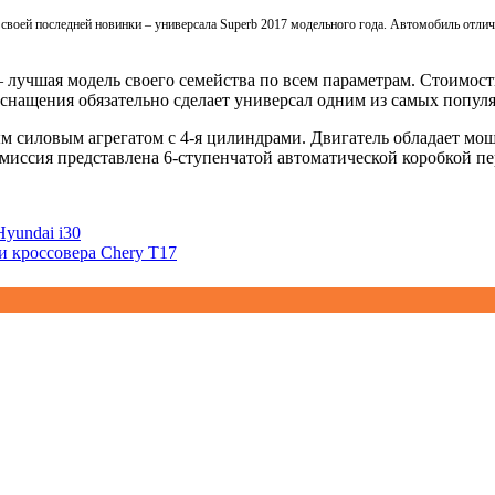
своей последней новинки – универсала Superb 2017 модельного года. Автомобиль отл
 лучшая модель своего семейства по всем параметрам. Стоимост
оснащения обязательно сделает универсал одним из самых попул
м силовым агрегатом с 4-я цилиндрами. Двигатель обладает мо
смиссия представлена 6-ступенчатой автоматической коробкой п
yundai i30
 кроссовера Chery T17