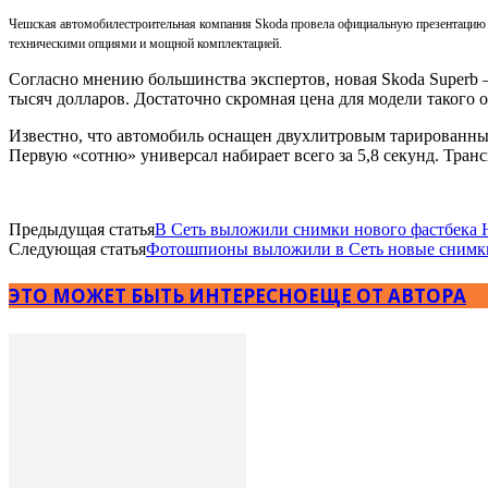
Чешская автомобилестроительная компания Skoda провела официальную презентацию 
техническими опциями и мощной комплектацией.
Согласно мнению большинства экспертов, новая Skoda Superb –
тысяч долларов. Достаточно скромная цена для модели такого 
Известно, что автомобиль оснащен двухлитровым тарированны
Первую «сотню» универсал набирает всего за 5,8 секунд. Тран
Предыдущая статья
В Сеть выложили снимки нового фастбека H
Следующая статья
Фотошпионы выложили в Сеть новые снимки
ЭТО МОЖЕТ БЫТЬ ИНТЕРЕСНО
ЕЩЕ ОТ АВТОРА