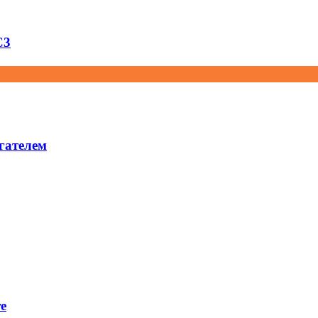
C3
гателем
е