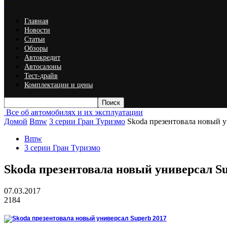
Главная
Новости
Статьи
Обзоры
Автокредит
Автосалоны
Тест-драйв
Комплектации и цены
Все об автомобилях и их эксплуатации
Домой
Bmw
3 серии Гран Туризмо
Skoda презентовала новый у
Bmw
3 серии Гран Туризмо
Skoda презентовала новый универсал Su
07.03.2017
2184