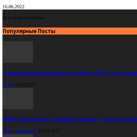
16.06.2022
Все об автомобилях
Популярные Посты
Главная Происшествия Серьезное ДТП с участием
XC90
29.03.2017
BMW презентовал в Женеве новый 5-Series Tourin
Cruze универсал
07.03.2017