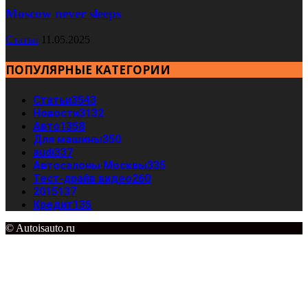
Moscow never sleeps
Статьи
11.05.2025
ПОПУЛЯРНЫЕ КАТЕГОРИИ
Статьи
3543
Новости
3132
Авто
1358
Для машины
350
audi
337
Автосалоны Москвы
335
Тест-драйв видео
260
2015
137
Кредит
135
© Autoisauto.ru