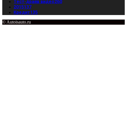
Тест-драйв видео
260
2015
137
Кредит
135
© Autoisauto.ru