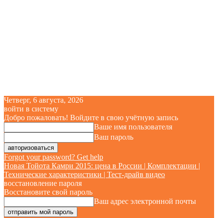
Четверг, 6 августа, 2026
войти в систему
Добро пожаловать! Войдите в свою учётную запись
Ваше имя пользователя
Ваш пароль
Forgot your password? Get help
Новая Тойота Камри 2015: цена в России | Комплектации |
Технические характеристики | Тест-драйв видео
восстановление пароля
Восстановите свой пароль
Ваш адрес электронной почты