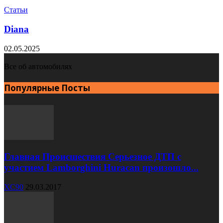
Статьи
Diana
02.05.2025
Все об автомобилях
Популярные Посты
Главная Происшествия Серьезное ДТП с
участием Lamborghini Huracan произошло...
XC90
29.03.2017