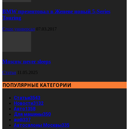
BMW презентовал в Женеве новый 5-Series
Touring
Cruze универсал
07.03.2017
Moscow never sleeps
Статьи
11.05.2025
ПОПУЛЯРНЫЕ КАТЕГОРИИ
Статьи
3543
Новости
3132
Авто
1358
Для машины
350
audi
337
Автосалоны Москвы
335