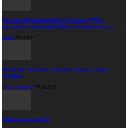
Главная Происшествия Серьезное ДТП с
участием Lamborghini Huracan произошло...
XC90
29.03.2017
BMW презентовал в Женеве новый 5-Series
Touring
Cruze универсал
07.03.2017
Moscow never sleeps