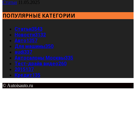
Статьи
11.05.2025
ПОПУЛЯРНЫЕ КАТЕГОРИИ
Статьи
3543
Новости
3132
Авто
1357
Для машины
350
audi
337
Автосалоны Москвы
335
Тест-драйв видео
260
2015
137
Кредит
135
© Autoisauto.ru