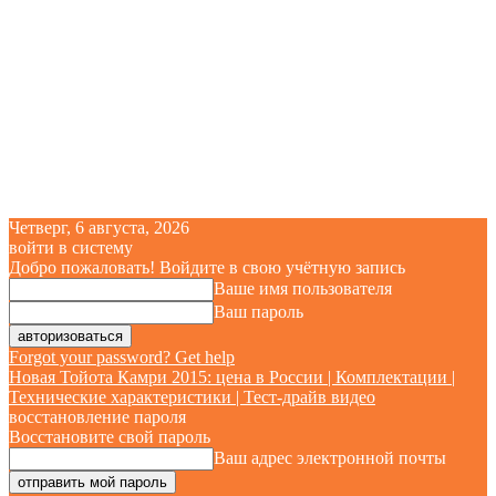
Четверг, 6 августа, 2026
войти в систему
Добро пожаловать! Войдите в свою учётную запись
Ваше имя пользователя
Ваш пароль
Forgot your password? Get help
Новая Тойота Камри 2015: цена в России | Комплектации |
Технические характеристики | Тест-драйв видео
восстановление пароля
Восстановите свой пароль
Ваш адрес электронной почты