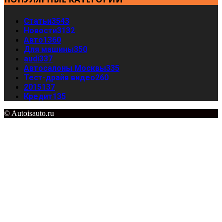
Статьи
3543
Новости
3132
Авто
1360
Для машины
350
audi
337
Автосалоны Москвы
335
Тест-драйв видео
260
2015
137
Кредит
135
© Autoisauto.ru