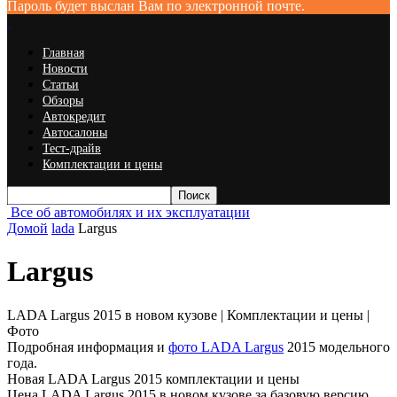
Пароль будет выслан Вам по электронной почте.
Главная
Новости
Статьи
Обзоры
Автокредит
Автосалоны
Тест-драйв
Комплектации и цены
Все об автомобилях и их эксплуатации
Домой
lada
Largus
Largus
LADA Largus 2015 в новом кузове | Комплектации и цены |
Фото
Подробная информация и
фото LADA Largus
2015 модельного
года.
Новая LADA Largus 2015 комплектации и цены
Цена LADA Largus 2015 в новом кузове за базовую версию