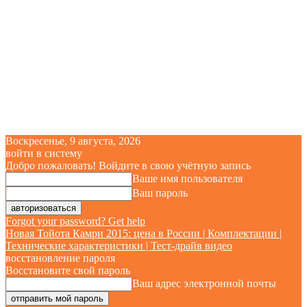
Воскресенье, 9 августа, 2026
войти в систему
Добро пожаловать! Войдите в свою учётную запись
Ваше имя пользователя
Ваш пароль
Forgot your password? Get help
Новая Тойота Камри 2015: цена в России | Комплектации |
Технические характеристики | Тест-драйв видео
восстановление пароля
Восстановите свой пароль
Ваш адрес электронной почты