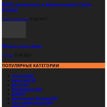
BMW презентовал в Женеве новый 5-Series
Touring
Cruze универсал
07.03.2017
Moscow never sleeps
Статьи
11.05.2025
ПОПУЛЯРНЫЕ КАТЕГОРИИ
Статьи
3543
Новости
3132
Авто
1357
Для машины
350
audi
337
Автосалоны Москвы
335
Тест-драйв видео
260