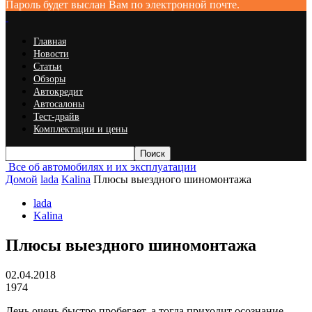
Пароль будет выслан Вам по электронной почте.
Главная
Новости
Статьи
Обзоры
Автокредит
Автосалоны
Тест-драйв
Комплектации и цены
Все об автомобилях и их эксплуатации
Домой
lada
Kalina
Плюсы выездного шиномонтажа
lada
Kalina
Плюсы выездного шиномонтажа
02.04.2018
1974
День очень быстро пробегает, а тогда приходит осознание