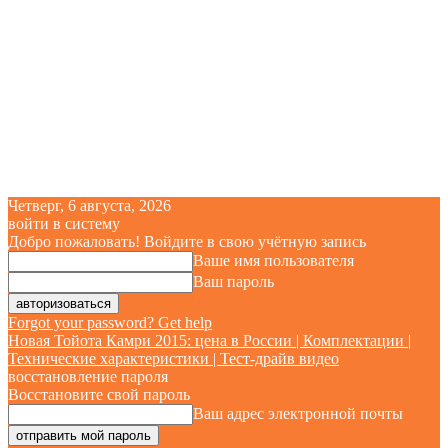
Четверг, 6 августа, 2026
войти в систему
Добро пожаловать! Войдите в свою учётную запись
Ваше имя пользователя
Ваш пароль
Forgot your password? Get help
Новая Тойота Камри 2015: цена в России | Комплектации |
Технические характеристики | Тест-драйв видео
восстановление пароля
Восстановите свой пароль
Ваш адрес электронной почты