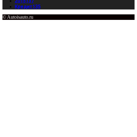
2015
137
Кредит
135
© Autoisauto.ru