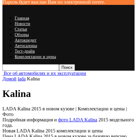
Пароль будет выслан Вам по электронной почте.
Главная
Новости
Статьи
Обзоры
Автокредит
Автосалоны
Тест-драйв
Комплектации и цены
Все об автомобилях и их эксплуатации
Домой
lada
Kalina
Kalina
LADA Kalina 2015 в новом кузове | Комплектации и цены |
Фото
Подробная информация и
фото LADA Kalina
2015 модельного
года.
Новая LADA Kalina 2015 комплектации и цены
Цена LADA Kalina 2015 в новом кузове за базовую версию