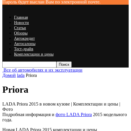
Пароль будет выслан Вам по электронной почте.
Главная
Новости
Статьи
Обзоры
Автокредит
Автосалоны
Тест-драйв
Комплектации и цены
Все об автомобилях и их эксплуатации
Домой
lada
Priora
Priora
LADA Priora 2015 в новом кузове | Комплектации и цены |
Фото
Подробная информация и
фото LADA Priora
2015 модельного
года.
Новая LADA Priora 2015 комплектации и цены