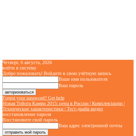
Четверг, 6 августа, 2026
войти в систему
Добро пожаловать! Войдите в свою учётную запись
Ваше имя пользователя
Ваш пароль
Forgot your password? Get help
Новая Тойота Камри 2015: цена в России | Комплектации |
Технические характеристики | Тест-драйв видео
восстановление пароля
Восстановите свой пароль
Ваш адрес электронной почты