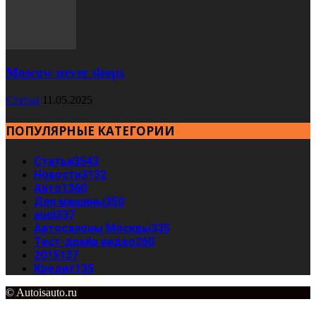
Moscow never sleeps
Статьи
11.05.2025
ПОПУЛЯРНЫЕ КАТЕГОРИИ
Статьи
3543
Новости
3132
Авто
1360
Для машины
350
audi
337
Автосалоны Москвы
335
Тест-драйв видео
260
2015
137
Кредит
135
© Autoisauto.ru