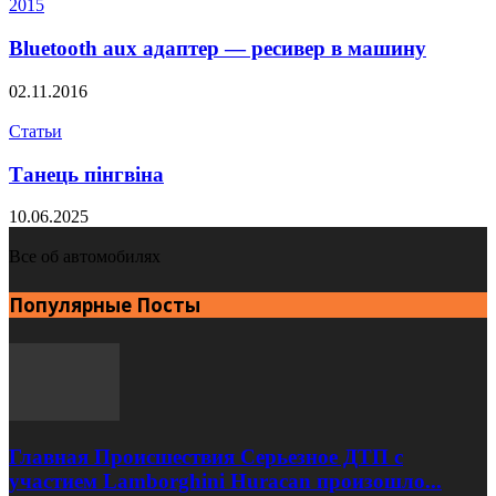
2015
Bluetooth aux адаптер — ресивер в машину
02.11.2016
Статьи
Танець пiнгвiна
10.06.2025
Все об автомобилях
Популярные Посты
Главная Происшествия Серьезное ДТП с
участием Lamborghini Huracan произошло...