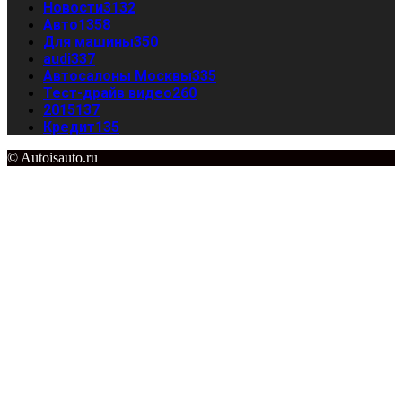
Новости
3132
Авто
1358
Для машины
350
audi
337
Автосалоны Москвы
335
Тест-драйв видео
260
2015
137
Кредит
135
© Autoisauto.ru