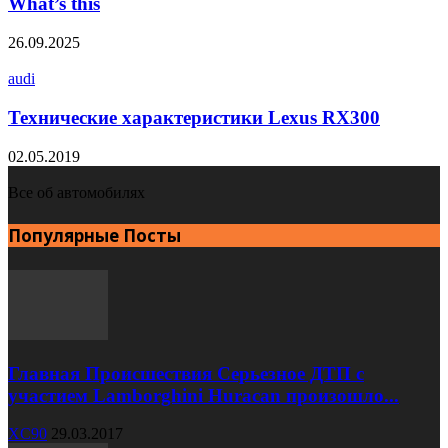
What’s this
26.09.2025
audi
Технические характеристики Lexus RX300
02.05.2019
Все об автомобилях
Популярные Посты
Главная Происшествия Серьезное ДТП с
участием Lamborghini Huracan произошло...
XC90
29.03.2017