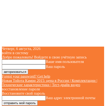
Четверг, 6 августа, 2026
войти в систему
Добро пожаловать! Войдите в свою учётную запись
Ваше имя пользователя
Ваш пароль
Forgot your password? Get help
Новая Тойота Камри 2015: цена в России | Комплектации |
Технические характеристики | Тест-драйв видео
восстановление пароля
Восстановите свой пароль
Ваш адрес электронной почты