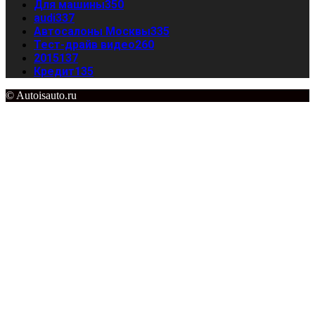
Для машины
350
audi
337
Автосалоны Москвы
335
Тест-драйв видео
260
2015
137
Кредит
135
© Autoisauto.ru