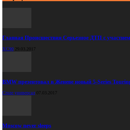
Главная Происшествия Серьезное ДТП с участием
XC90
29.03.2017
BMW презентовал в Женеве новый 5-Series Tourin
Cruze универсал
07.03.2017
Moscow never sleeps