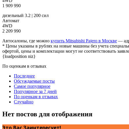
4WD
1 909 990
дизельный 3.2 | 200 сил
Автомат
4WD
2 209 990
Автосалоны, где можно
купить Mitsubishi Pajero в Москве
— адр
* Цены указаны в рублях на новые машины без учета специаль
офертой, цены и комплектации могут не соответствовать заявл
{loadposition niz}
По оценкам в отзывах
Последнее
Обсуждаемые посты
Самое популярное
Популярное за 7 дней
По оценкам в отзывах
Случайно
Нет постов для отображения
Это Вас Заинтересует!