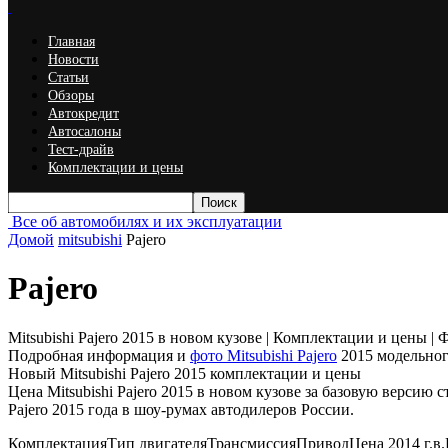
Главная
Новости
Статьи
Обзоры
Автокредит
Автосалоны
Тест-драйв
Комплектации и цены
Все об автомобилях и их эксплуатации
Домой
mitsubishi
Pajero
Pajero
Mitsubishi Pajero 2015 в новом кузове | Комплектации и цены | 
Подробная информация и
фото Mitsubishi Pajero
2015 модельног
Новый Mitsubishi Pajero 2015 комплектации и цены
Цена Mitsubishi Pajero 2015 в новом кузове за базовую версию
Pajero 2015 года в шоу-румах автодилеров России.
КомплектацияТип двигателяТрансмиссияПриводЦена 2014 г.в