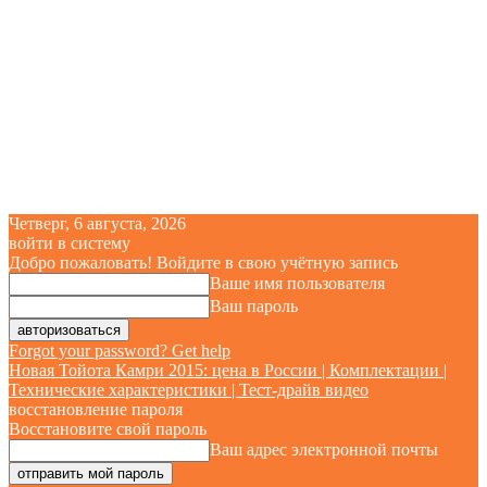
Четверг, 6 августа, 2026
войти в систему
Добро пожаловать! Войдите в свою учётную запись
Ваше имя пользователя
Ваш пароль
Forgot your password? Get help
Новая Тойота Камри 2015: цена в России | Комплектации |
Технические характеристики | Тест-драйв видео
восстановление пароля
Восстановите свой пароль
Ваш адрес электронной почты