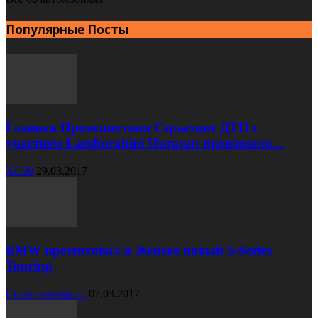
Популярные Посты
Главная Происшествия Серьезное ДТП с
участием Lamborghini Huracan произошло...
XC90
29.03.2017
BMW презентовал в Женеве новый 5-Series
Touring
Cruze универсал
07.03.2017