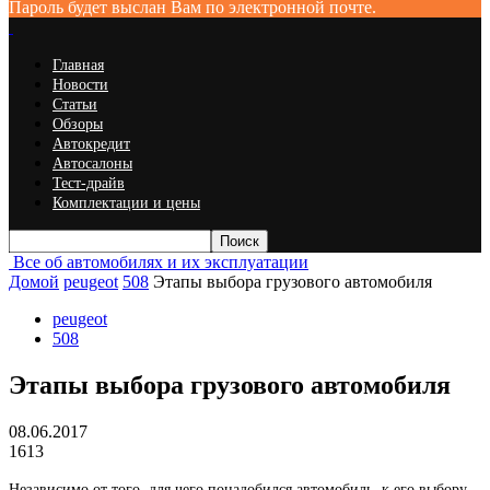
Пароль будет выслан Вам по электронной почте.
Главная
Новости
Статьи
Обзоры
Автокредит
Автосалоны
Тест-драйв
Комплектации и цены
Все об автомобилях и их эксплуатации
Домой
peugeot
508
Этапы выбора грузового автомобиля
peugeot
508
Этапы выбора грузового автомобиля
08.06.2017
1613
Независимо от того, для чего понадобился автомобиль, к его выбору