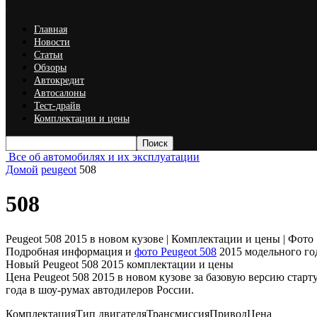
Главная
Новости
Статьи
Обзоры
Автокредит
Автосалоны
Тест-драйв
Комплектации и цены
Все об автомобилях и их эксплуатации
Домой
peugeot
508
508
Peugeot 508 2015 в новом кузове | Комплектации и цены | Фото
Подробная информация и
фото Peugeot 508
2015 модельного го
Новый Peugeot 508 2015 комплектации и цены
Цена Peugeot 508 2015 в новом кузове за базовую версию стар
года в шоу-румах автодилеров России.
КомплектацияТип двигателяТрансмиссияПриводЦена