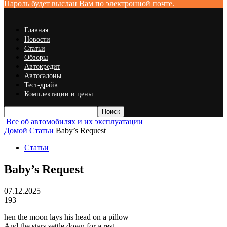
Пароль будет выслан Вам по электронной почте.
Главная
Новости
Статьи
Обзоры
Автокредит
Автосалоны
Тест-драйв
Комплектации и цены
Все об автомобилях и их эксплуатации
Домой
Статьи
Baby’s Request
Статьи
Baby’s Request
07.12.2025
193
hen the moon lays his head on a pillow
And the stars settle down for a rest,