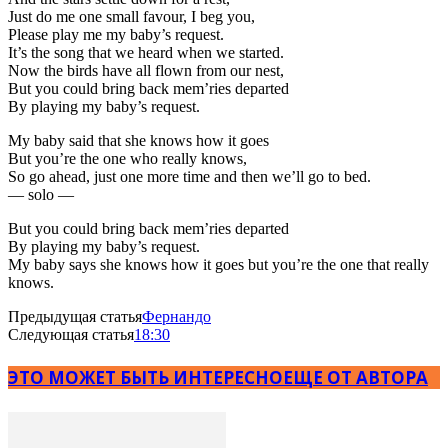
Just do me one small favour, I beg you,
Please play me my baby’s request.
It’s the song that we heard when we started.
Now the birds have all flown from our nest,
But you could bring back mem’ries departed
By playing my baby’s request.
My baby said that she knows how it goes
But you’re the one who really knows,
So go ahead, just one more time and then we’ll go to bed.
— solo —
But you could bring back mem’ries departed
By playing my baby’s request.
My baby says she knows how it goes but you’re the one that really
knows.
Предыдущая статья
Фернандо
Следующая статья
18:30
ЭТО МОЖЕТ БЫТЬ ИНТЕРЕСНО
ЕЩЕ ОТ АВТОРА