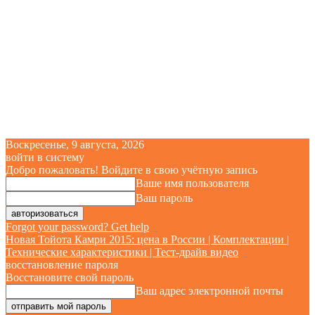
Воскресенье, 9 августа, 2026
войти в систему
Добро пожаловать! Войдите в свою учётную запись
Ваше имя пользователя
Ваш пароль
Forgot your password? Get help
Новая Тойота Камри 2015: цена в России | Комплектации |
Технические характеристики | Тест-драйв видео
восстановление пароля
Восстановите свой пароль
Ваш адрес электронной почты