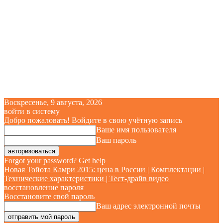
Воскресенье, 9 августа, 2026
войти в систему
Добро пожаловать! Войдите в свою учётную запись
Ваше имя пользователя
Ваш пароль
Forgot your password? Get help
Новая Тойота Камри 2015: цена в России | Комплектации |
Технические характеристики | Тест-драйв видео
восстановление пароля
Восстановите свой пароль
Ваш адрес электронной почты