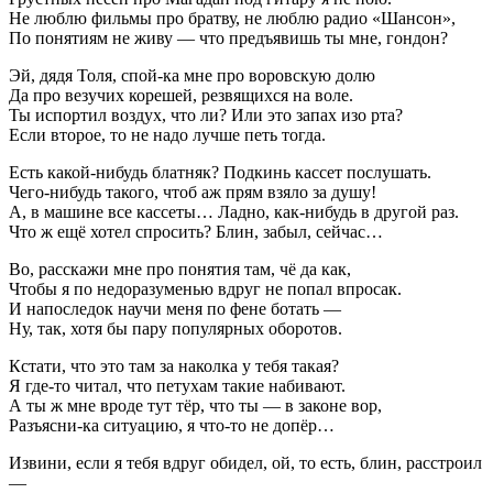
Не люблю фильмы про братву, не люблю радио «Шансон»,
По понятиям не живу — что предъявишь ты мне, гондон?
Эй, дядя Толя, спой-ка мне про воровскую долю
Да про везучих корешей, резвящихся на воле.
Ты испортил воздух, что ли? Или это запах изо рта?
Если второе, то не надо лучше петь тогда.
Есть какой-нибудь блатняк? Подкинь кассет послушать.
Чего-нибудь такого, чтоб аж прям взяло за душу!
А, в машине все кассеты… Ладно, как-нибудь в другой раз.
Что ж ещё хотел спросить? Блин, забыл, сейчас…
Во, расскажи мне про понятия там, чё да как,
Чтобы я по недоразуменью вдруг не попал впросак.
И напоследок научи меня по фене ботать —
Ну, так, хотя бы пару популярных оборотов.
Кстати, что это там за наколка у тебя такая?
Я где-то читал, что петухам такие набивают.
А ты ж мне вроде тут тёр, что ты — в законе вор,
Разъясни-ка ситуацию, я что-то не допёр…
Извини, если я тебя вдруг обидел, ой, то есть, блин, расстроил
—