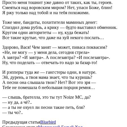
Просто меня тошнит уже давно от таких, как ты, героев.
Смеяться над воровским миром? Нет, упаси Боже, блин!
Я ржу только над тобой и на тебя похожими.
Тоже мне, бандиты, похитители маминых денег:
Спиздил дома рубль, а крику — будто выставил обменник.
Кругом одни авторитеты — ну, куда бежать!
Все такие крутые, что даже на хуй некого послать…
Здорово, Вася! Чем занят — может, пиваса поквасим?
«Не, не могу — у меня дела, сегодня стрела»
А завтра? «И завтра». А послезавтра? «И послезавтра».
Ну, что поделать — отвечать-то надо за базар-то!
И рэпперы туда же — гангстеры одни, в натуре.
Эй, дурень, а твоя мама знает, что ты куришь?
А песни она слышала твои? Нет? Вот это зря —
Тебе не помешала б небольшая порция ремня…
— слышь, брателла, это ты тут Noize MC, да?
— ну да, а чё?..
— а ты не охуел ли песни такие петь, бля?
— ты чо?..
Предыдущая статья
Bluebird