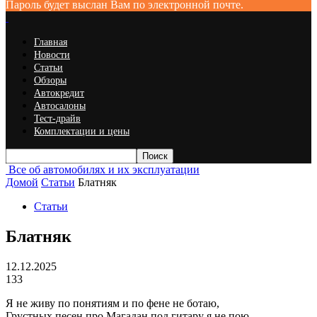
Пароль будет выслан Вам по электронной почте.
Главная
Новости
Статьи
Обзоры
Автокредит
Автосалоны
Тест-драйв
Комплектации и цены
Все об автомобилях и их эксплуатации
Домой
Статьи
Блатняк
Статьи
Блатняк
12.12.2025
133
Я не живу по понятиям и по фене не ботаю,
Грустных песен про Магадан под гитару я не пою.