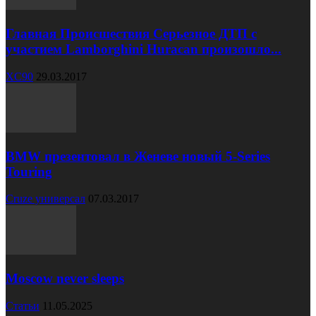
Главная Происшествия Серьезное ДТП с
участием Lamborghini Huracan произошло...
XC90
29.03.2017
BMW презентовал в Женеве новый 5-Series
Touring
Cruze универсал
07.03.2017
Moscow never sleeps
Статьи
11.05.2025