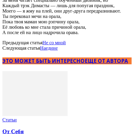
За меня читает специально обученный двойник, но
Каждый трэк Димасты — лишь для попугая праздник,
Моего — я жму на плей, они друг-друга передразнивают.
Ты перековал мечи на орала,
Пока твоя маман мою рэпчину орала,
Её любовь ко мне стала причиной орала,
А после ей на лицо надрочила орава.
Предыдущая статья
Не со мной
Следующая статья
Наедине
ЭТО МОЖЕТ БЫТЬ ИНТЕРЕСНО
ЕЩЕ ОТ АВТОРА
Статьи
От Себя