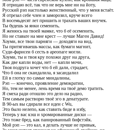
Я отрицаю всё, так что не верь мне ни на йоту,
Русский рэп настолько женственный, что у меня встаёт.
Я отрезал себе член и заморозил, круче всего
В восемьдесят лет пришить и трахать ваших внучек.
Ты будешь за янки семенить,
Я женюсь на твоей мамке, что б её осеменить,
Но не ставьте на мне крест — лучше Маген Давид!
Хоуми, все твои парняги — доходяги на вид,
Ты притягиваешь массы, как бумаги магнит,
Суди-фарисеи б сесть в ареопаге могли.
Хоуми, ты и твоя кру похожи друг на друга,
Как две капли воды, нет — капли мочи,
Твоя подруга хочет что б ей дали, страдает,
Что б она не скандалила, я засандалил
Ей в глотку по самые миндалины,
Рэп — конечно, проявление демократии,
Но, тем не менее, лень время на твоё демо тратить.
Я смеха ради отошлю это дело на радио,
Тем самым растворю твоё эго в денатурате.
В 90-ых вы сдирали все идеи с Wu,
Это было нелепо, как ставить биде в избу,
Теперь у вас кэш и хромированные диски —
Это тоже бред, как панированный бифстэйк.
Мой рэп — это кал, я делать лучше не привык,