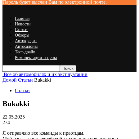
Пароль будет выслан Вам по электронной почте.
Главная
Новости
Статьи
Обзоры
Автокредит
Автосалоны
Тест-драйв
Комплектации и цены
Все об автомобилях и их эксплуатации
Домой
Статьи
Bukakki
Статьи
Bukakki
22.05.2025
274
Я отправляю все команды к праотцам,
Мой рэп — часть еврейской кухни, как кровавая маца,