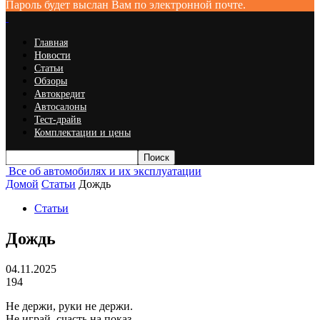
Пароль будет выслан Вам по электронной почте.
Главная
Новости
Статьи
Обзоры
Автокредит
Автосалоны
Тест-драйв
Комплектации и цены
Все об автомобилях и их эксплуатации
Домой
Статьи
Дождь
Статьи
Дождь
04.11.2025
194
Не держи, руки не держи.
Не играй, счасть на показ.