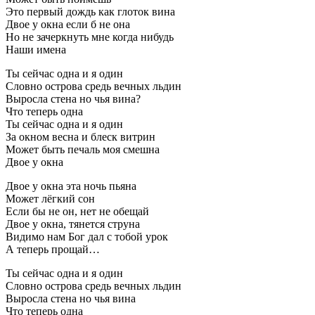
Это первый дождь как глоток вина
Двое у окна если б не она
Но не зачеркнуть мне когда нибудь
Наши имена
Ты сейчас одна и я один
Словно острова средь вечных льдин
Выросла стена но чья вина?
Что теперь одна
Ты сейчас одна и я один
За окном весна и блеск витрин
Может быть печаль моя смешна
Двое у окна
Двое у окна эта ночь пьяна
Может лёгкий сон
Если бы не он, нет не обещай
Двое у окна, тянется струна
Видимо нам Бог дал с тобой урок
А теперь прощай…
Ты сейчас одна и я один
Словно острова средь вечных льдин
Выросла стена но чья вина
Что теперь одна