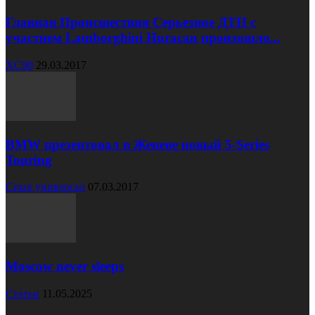
Главная Происшествия Серьезное ДТП с
участием Lamborghini Huracan произошло...
XC90
29.03.2017
BMW презентовал в Женеве новый 5-Series
Touring
Cruze универсал
07.03.2017
Moscow never sleeps
Статьи
11.05.2025