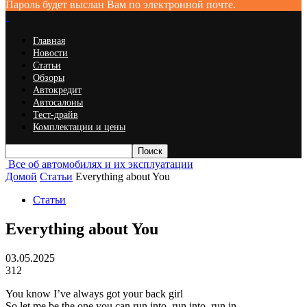
Пароль будет выслан Вам по электронной почте.
Главная
Новости
Статьи
Обзоры
Автокредит
Автосалоны
Тест-драйв
Комплектации и цены
Все об автомобилях и их эксплуатации
Домой
Статьи
Everything about You
Статьи
Everything about You
03.05.2025
312
You know I’ve always got your back girl
So let me be the one you can run into, run into, run in