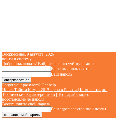
Воскресенье, 9 августа, 2026
войти в систему
Добро пожаловать! Войдите в свою учётную запись
Ваше имя пользователя
Ваш пароль
Forgot your password? Get help
Новая Тойота Камри 2015: цена в России | Комплектации |
Технические характеристики | Тест-драйв видео
восстановление пароля
Восстановите свой пароль
Ваш адрес электронной почты