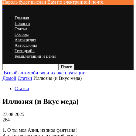
Пароль будет выслан Вам по электронной почте.
Главная
Новости
Статьи
Обзоры
Автокредит
Автосалоны
Тест-драйв
Комплектации и цены
Все об автомобилях и их эксплуатации
Домой
Статьи
Иллюзия (и Вкус меда)
Статьи
Иллюзия (и Вкус меда)
27.08.2025
264
1. О ты моя Азия, из зноя фантазия!
А ты из реальности, из лютой зимы.