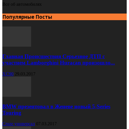
Все об автомобилях
Популярные Посты
Главная Происшествия Серьезное ДТП с
участием Lamborghini Huracan произошло...
XC90
29.03.2017
BMW презентовал в Женеве новый 5-Series
Touring
Cruze универсал
07.03.2017