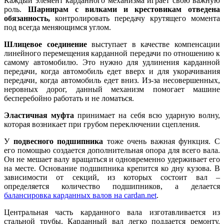
Каждый элемент карданного механизма играет свою важную
роль.
Шарнирам с вилками и крестовикам отведена
обязанность,
контролировать передачу крутящего момента
под всегда меняющимся углом.
Шлицевое соединение
выступает в качестве компенсации
линейного перемещения карданной передачи по отношению к
самому автомобилю. Это нужно для удлинения карданной
передачи, когда автомобиль едет вверх и для укорачивания
передачи, когда автомобиль едет вниз. Из-за несовершенных,
неровных дорог, данный механизм помогает машине
бесперебойно работать и не ломаться.
Эластичная муфта
принимает на себя всю ударную волну,
которая возникает при грубом переключении сцепления.
У
подвесного подшипника
тоже очень важная функция. С
его помощью создается дополнительная опора для всего вала.
Он не мешает валу вращаться и одновременно удерживает его
на месте. Основание подшипника крепится ко дну кузова. В
зависимости от секций, из которых состоит вал –
определяется количество подшипников, а делается
балансировка карданных валов на cardan.net
.
Центральная часть карданного вала изготавливается из
стальной трубы. Карданный вал легко поддается ремонту.