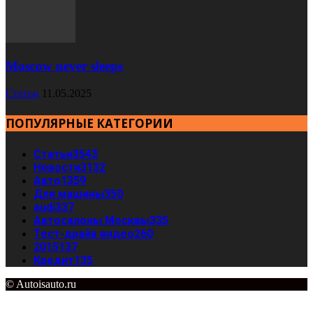
Moscow never sleeps
Статьи
11.05.2025
ПОПУЛЯРНЫЕ КАТЕГОРИИ
Статьи
3543
Новости
3132
Авто
1359
Для машины
350
audi
337
Автосалоны Москвы
335
Тест-драйв видео
260
2015
137
Кредит
135
© Autoisauto.ru