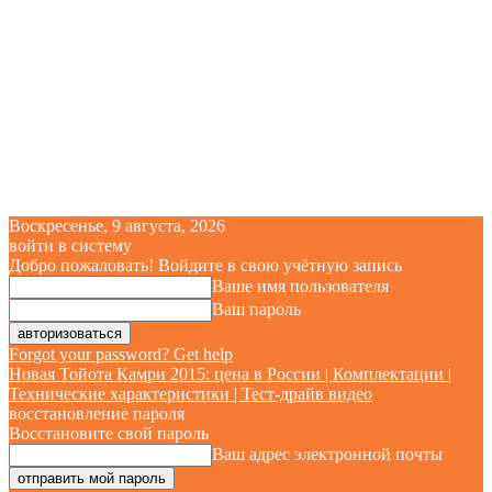
Воскресенье, 9 августа, 2026
войти в систему
Добро пожаловать! Войдите в свою учётную запись
Ваше имя пользователя
Ваш пароль
Forgot your password? Get help
Новая Тойота Камри 2015: цена в России | Комплектации |
Технические характеристики | Тест-драйв видео
восстановление пароля
Восстановите свой пароль
Ваш адрес электронной почты