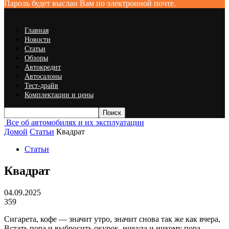
Пароль будет выслан Вам по электронной почте.
Главная
Новости
Статьи
Обзоры
Автокредит
Автосалоны
Тест-драйв
Комплектации и цены
Все об автомобилях и их эксплуатации
Домой
Статьи
Квадрат
Статьи
Квадрат
04.09.2025
359
Сигарета, кофе — значит утро, значит снова так же как вчера,
Встать пора и выбросить окурок, никуда и никому пора.