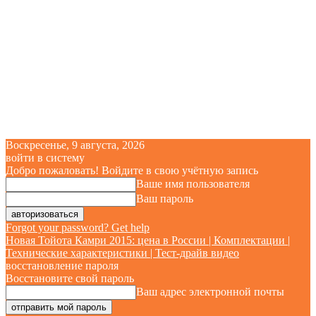
Воскресенье, 9 августа, 2026
войти в систему
Добро пожаловать! Войдите в свою учётную запись
Ваше имя пользователя
Ваш пароль
Forgot your password? Get help
Новая Тойота Камри 2015: цена в России | Комплектации |
Технические характеристики | Тест-драйв видео
восстановление пароля
Восстановите свой пароль
Ваш адрес электронной почты