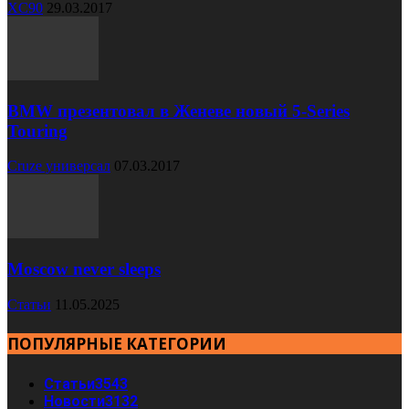
XC90
29.03.2017
BMW презентовал в Женеве новый 5-Series
Touring
Cruze универсал
07.03.2017
Moscow never sleeps
Статьи
11.05.2025
ПОПУЛЯРНЫЕ КАТЕГОРИИ
Статьи
3543
Новости
3132