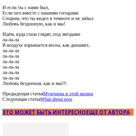
И если ты с нами был,
Если пел вместе с нашими гитарами
Спорим, что ты видел в темноте и не забыл
Любовь бездонную, как и мы!
Идём, куда глаза глядят, под звёздами
ла-ла-ла
В воздухе взрывается весна, как динамит,
ла-ла-ла
ла-ла-ла
ла-ла-ла
ла-ла-ла
ла-ла-ла
ла-ла-ла
Любовь бездонная, как и мы!!!
Предыдущая статья
Мужчины в этой жизни
Следующая статья
What about now
ЭТО МОЖЕТ БЫТЬ ИНТЕРЕСНО
ЕЩЕ ОТ АВТОРА