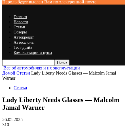
Пароль будет выслан Вам по электронной почте.
Главная
Новости
Статьи
Обзоры
Автокредит
Автосалоны
Тест-драйв
Комплектации и цены
Все об автомобилях и их эксплуатации
Домой
Статьи
Lady Liberty Needs Glasses — Malcolm Jamal
Warner
Статьи
Lady Liberty Needs Glasses — Malcolm
Jamal Warner
26.05.2025
310