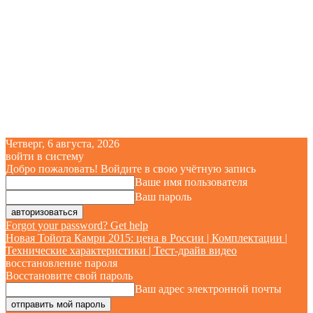
Четверг, 6 августа, 2026
войти в систему
Добро пожаловать! Войдите в свою учётную запись
Ваше имя пользователя
Ваш пароль
Forgot your password? Get help
Новая Тойота Камри 2015: цена в России | Комплектации |
Технические характеристики | Тест-драйв видео
восстановление пароля
Восстановите свой пароль
Ваш адрес электронной почты