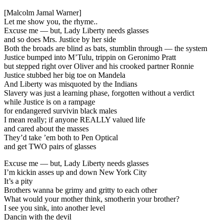
[Malcolm Jamal Warner]
Let me show you, the rhyme..
Excuse me — but, Lady Liberty needs glasses
and so does Mrs. Justice by her side
Both the broads are blind as bats, stumblin through — the system
Justice bumped into M’Tulu, trippin on Geronimo Pratt
but stepped right over Oliver and his crooked partner Ronnie
Justice stubbed her big toe on Mandela
And Liberty was misquoted by the Indians
Slavery was just a learning phase, forgotten without a verdict
while Justice is on a rampage
for endangered survivin black males
I mean really; if anyone REALLY valued life
and cared about the masses
They’d take ’em both to Pen Optical
and get TWO pairs of glasses
Excuse me — but, Lady Liberty needs glasses
I’m kickin asses up and down New York City
It’s a pity
Brothers wanna be grimy and gritty to each other
What would your mother think, smotherin your brother?
I see you sink, into another level
Dancin with the devil