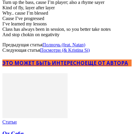
Turn up the bass, cause I’m player; also a rhyme sayer
Kind of fly, layer after layer
Why.. cause I’m blessed
Cause I’ve progressed
I’ve learned my lessons
Class has always been in session, so you better take notes
And stop chokin on negativity
Предыдущая статья
Полночь (feat. Natan)
Следующая статья
Посмотри (& Kristina Si)
ЭТО МОЖЕТ БЫТЬ ИНТЕРЕСНО
ЕЩЕ ОТ АВТОРА
Статьи
От Себя