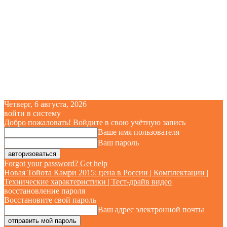
Четверг, 6 августа, 2026
войти в систему
Добро пожаловать! Войдите в свою учётную запись
Ваше имя пользователя
Ваш пароль
Forgot your password? Get help
Новая Тойота Камри 2015: цена в России | Комплектации |
Технические характеристики | Тест-драйв видео
восстановление пароля
Восстановите свой пароль
Ваш адрес электронной почты