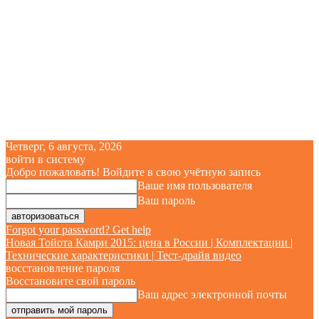
Четверг, 6 августа, 2026
войти в систему
Добро пожаловать! Войдите в свою учётную запись
Ваше имя пользователя
Ваш пароль
Forgot your password? Get help
Новая Тойота Камри 2015: цена в России | Комплектации |
Технические характеристики | Тест-драйв видео
восстановление пароля
Восстановите свой пароль
Ваш адрес электронной почты