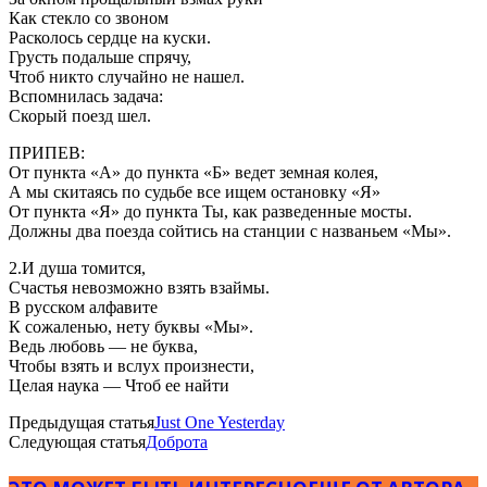
Как стекло со звоном
Расколось сердце на куски.
Грусть подальше спрячу,
Чтоб никто случайно не нашел.
Вспомнилась задача:
Скорый поезд шел.
ПРИПЕВ:
От пункта «А» до пункта «Б» ведет земная колея,
А мы скитаясь по судьбе все ищем остановку «Я»
От пункта «Я» до пункта Ты, как разведенные мосты.
Должны два поезда сойтись на станции с названьем «Мы».
2.И душа томится,
Счастья невозможно взять взаймы.
В русском алфавите
К сожаленью, нету буквы «Мы».
Ведь любовь — не буква,
Чтобы взять и вслух произнести,
Целая наука — Чтоб ее найти
Предыдущая статья
Just One Yesterday
Следующая статья
Доброта