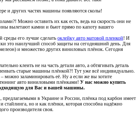
мпере и других частях машины появляются сколы!
олами?! Можно оставить их как есть, ведь на скорость они не
ашины вылетают камни и бьют прямо по капоту вашего
й среды его лучше сделать
оклейку авто матовой пленкой
! И
ёнки это наилучший способ защиты на сегодняшний день. Для
амелеон) и множество других виниловых плёнок. Сегодня
тельно клеить не на часть детали авто, а обтягивать деталь
еивать старые машины плёнкой?! Тут уже всё индивидуально.
– можно заламинировать её. Ну а если же вы хотите
ть тюнинг авто виниловыми плёнками!
У нас можно купить
 подходящую для Вас и вашей машины.
и, предлагаемыми в Украине и России, плёнка под карбон имеет
и стайлинга, но и как плёнки, которая способна надёжно
ого производителя своя.