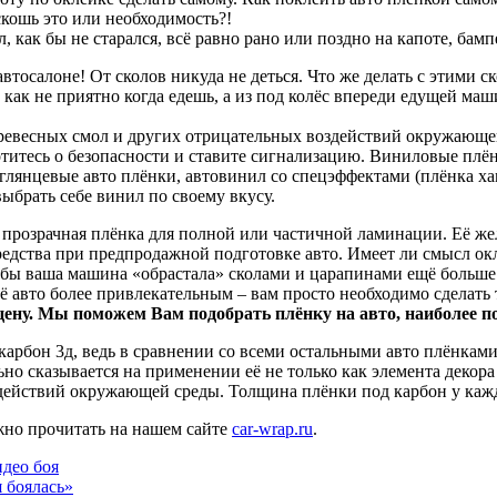
скошь это или необходимость?!
л, как бы не старался, всё равно рано или поздно на капоте, ба
тосалоне! От сколов никуда не деться. Что же делать с этими ск
 как не приятно когда едешь, а из под колёс впереди едущей м
 древесных смол и других отрицательных воздействий окружающе
аботитесь о безопасности и ставите сигнализацию. Виниловые пл
 глянцевые авто плёнки, автовинил со спецэффектами (плёнка х
ыбрать себе винил по своему вкусу.
 прозрачная плёнка для полной или частичной ламинации. Её жела
дства при предпродажной подготовке авто. Имеет ли смысл окл
о бы ваша машина «обрастала» сколами и царапинами ещё больше 
оё авто более привлекательным – вам просто необходимо сдела
 цену. Мы поможем Вам подобрать плёнку на авто, наиболее
карбон 3д, ведь в сравнении со всеми остальными авто плёнкам
о сказывается на применении её не только как элемента декора 
здействий окружающей среды. Толщина плёнки под карбон у кажд
жно прочитать на нашем сайте
car-wrap.ru
.
део боя
я боялась»