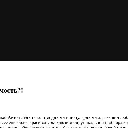
мость?!
плёнка! Авто плёнки стали модными и популярными для машин л
ь её ещё более красивой, эксклюзивной, уникальной и обвораж
ту по оклейке сделать самому. Как поклеить авто плёнкой самом