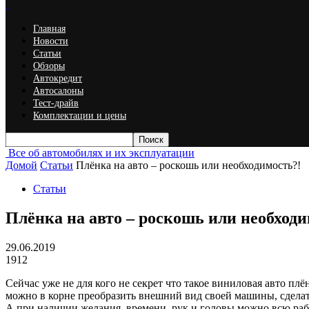
Главная
Новости
Статьи
Обзоры
Автокредит
Автосалоны
Тест-драйв
Комплектации и цены
Все об автомобилях и их эксплуатации
Домой
Статьи
Плёнка на авто – роскошь или необходимость?!
Статьи
Плёнка на авто – роскошь или необходи
29.06.2019
1912
Сейчас уже не для кого не секрет что такое виниловая авто 
можно в корне преобразить внешний вид своей машины, сделат
А при наличии желания, времени, рук и головы можно всю рабо