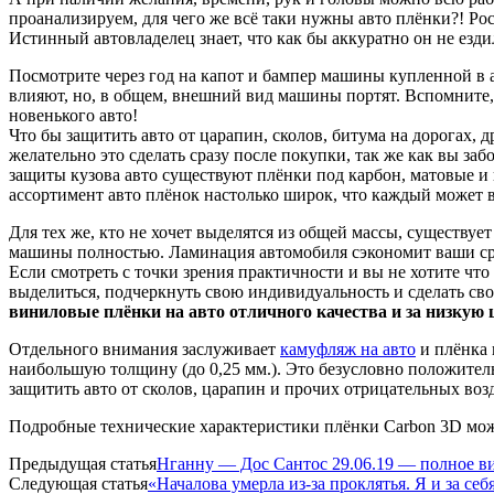
проанализируем, для чего же всё таки нужны авто плёнки?! Ро
Истинный автовладелец знает, что как бы аккуратно он не езди
Посмотрите через год на капот и бампер машины купленной в ав
влияют, но, в общем, внешний вид машины портят. Вспомните,
новенького авто!
Что бы защитить авто от царапин, сколов, битума на дорогах,
желательно это сделать сразу после покупки, так же как вы з
защиты кузова авто существуют плёнки под карбон, матовые и
ассортимент авто плёнок настолько широк, что каждый может в
Для тех же, кто не хочет выделятся из общей массы, существует
машины полностью. Ламинация автомобиля сэкономит ваши сре
Если смотреть с точки зрения практичности и вы не хотите чт
выделиться, подчеркнуть свою индивидуальность и сделать св
виниловые плёнки на авто отличного качества и за низкую
Отдельного внимания заслуживает
камуфляж на авто
и плёнка 
наибольшую толщину (до 0,25 мм.). Это безусловно положительн
защитить авто от сколов, царапин и прочих отрицательных во
Подробные технические характеристики плёнки Carbon 3D мо
Предыдущая статья
Нганну — Дос Сантос 29.06.19 — полное ви
Следующая статья
«Началова умерла из-за проклятья. Я и за себ