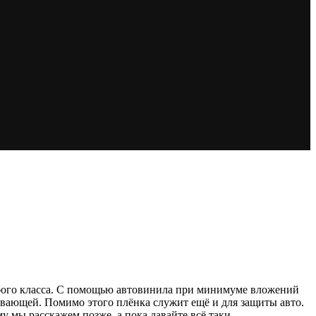
юбого класса. С помощью автовинила при минимуме вложений
ивающей. Помимо этого плёнка служит ещё и для защиты авто.
у мы расскажем позже, а пока давайте всё таки