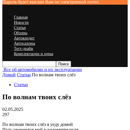
Пароль будет выслан Вам по электронной почте.
Главная
Новости
Статьи
Обзоры
Автокредит
Автосалоны
Тест-драйв
Комплектации и цены
Все об автомобилях и их эксплуатации
Домой
Статьи
По волнам твоих слёз
Статьи
По волнам твоих слёз
02.05.2025
297
По волнам твоих слёз я уеду домой
Путь окончится мой в километре нуля