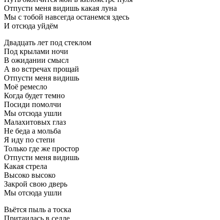
Отпусти меня видишь какая луна
Мы с тобой навсегда останемся здесь
И отсюда уйдём
Двадцать лет под стеклом
Под крылами ночи
В ожидании смысл
А во встречах прощай
Отпусти меня видишь
Моё ремесло
Когда будет темно
Посиди помолчи
Мы отсюда ушли
Малахитовых глаз
Не беда а мольба
Я иду по степи
Только где же простор
Отпусти меня видишь
Какая стрела
Высоко высоко
Закрой свою дверь
Мы отсюда ушли
Вьётся пыль а тоска
Притаилась в седле