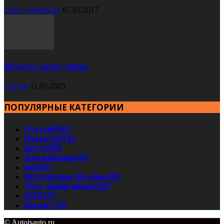
Cruze универсал
07.03.2017
Moscow never sleeps
Статьи
11.05.2025
ПОПУЛЯРНЫЕ КАТЕГОРИИ
Статьи
3543
Новости
3132
Авто
1358
Для машины
350
audi
337
Автосалоны Москвы
335
Тест-драйв видео
260
2015
137
Кредит
135
© Autoisauto.ru