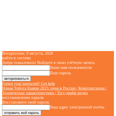
Воскресенье, 9 августа, 2026
войти в систему
Добро пожаловать! Войдите в свою учётную запись
Ваше имя пользователя
Ваш пароль
Forgot your password? Get help
Новая Тойота Камри 2015: цена в России | Комплектации |
Технические характеристики | Тест-драйв видео
восстановление пароля
Восстановите свой пароль
Ваш адрес электронной почты