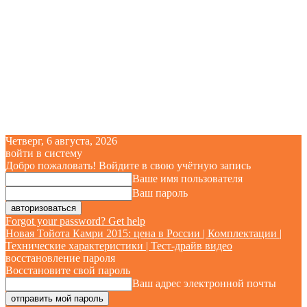
Четверг, 6 августа, 2026
войти в систему
Добро пожаловать! Войдите в свою учётную запись
Ваше имя пользователя
Ваш пароль
Forgot your password? Get help
Новая Тойота Камри 2015: цена в России | Комплектации |
Технические характеристики | Тест-драйв видео
восстановление пароля
Восстановите свой пароль
Ваш адрес электронной почты