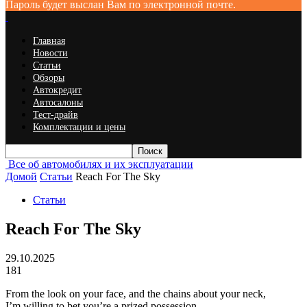
Пароль будет выслан Вам по электронной почте.
Главная
Новости
Статьи
Обзоры
Автокредит
Автосалоны
Тест-драйв
Комплектации и цены
Все об автомобилях и их эксплуатации
Домой
Статьи
Reach For The Sky
Статьи
Reach For The Sky
29.10.2025
181
From the look on your face, and the chains about your neck,
I’m willing to bet you’re a prized possession.