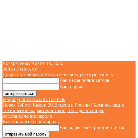
Воскресенье, 9 августа, 2026
войти в систему
Добро пожаловать! Войдите в свою учётную запись
Ваше имя пользователя
Ваш пароль
Forgot your password? Get help
Новая Тойота Камри 2015: цена в России | Комплектации |
Технические характеристики | Тест-драйв видео
восстановление пароля
Восстановите свой пароль
Ваш адрес электронной почты