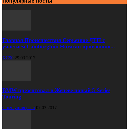
Популярные Посты
Главная Происшествия Серьезное ДТП с
участием Lamborghini Huracan произошло...
XC90
29.03.2017
BMW презентовал в Женеве новый 5-Series
Touring
Cruze универсал
07.03.2017