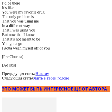
I’d be there
It’s like
You were my favorite drug
The only problem is
That you was using me
In a different way
That I was using you
But now that I know
That it’s not meant to be
You gotta go
I gotta wean myself off of you
[Pre Chorus:]
[Ad libs]
Предыдущая статья
Никому
Следующая статья
Жить в твоей голове
ЭТО МОЖЕТ БЫТЬ ИНТЕРЕСНО
ЕЩЕ ОТ АВТОРА