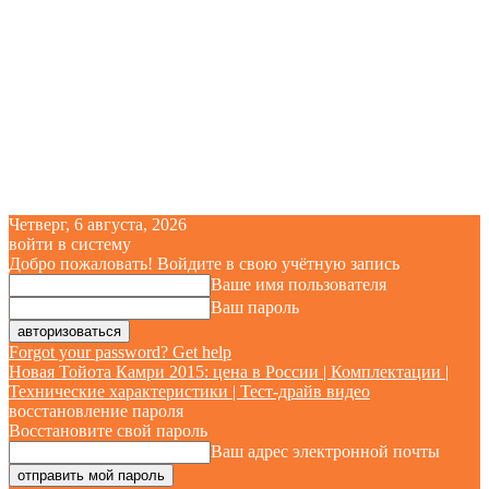
Четверг, 6 августа, 2026
войти в систему
Добро пожаловать! Войдите в свою учётную запись
Ваше имя пользователя
Ваш пароль
Forgot your password? Get help
Новая Тойота Камри 2015: цена в России | Комплектации |
Технические характеристики | Тест-драйв видео
восстановление пароля
Восстановите свой пароль
Ваш адрес электронной почты