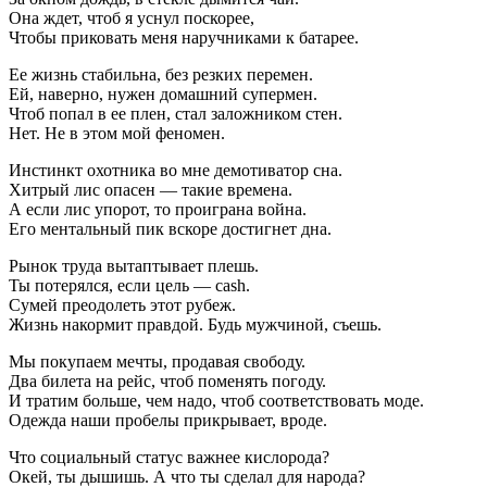
Она ждет, чтоб я уснул поскорее,
Чтобы приковать меня наручниками к батарее.
Ее жизнь стабильна, без резких перемен.
Ей, наверно, нужен домашний супермен.
Чтоб попал в ее плен, стал заложником стен.
Нет. Не в этом мой феномен.
Инстинкт охотника во мне демотиватор сна.
Хитрый лис опасен — такие времена.
А если лис упорот, то проиграна война.
Его ментальный пик вскоре достигнет дна.
Рынок труда вытаптывает плешь.
Ты потерялся, если цель — cash.
Сумей преодолеть этот рубеж.
Жизнь накормит правдой. Будь мужчиной, съешь.
Мы покупаем мечты, продавая свободу.
Два билета на рейс, чтоб поменять погоду.
И тратим больше, чем надо, чтоб соответствовать моде.
Одежда наши пробелы прикрывает, вроде.
Что социальный статус важнее кислорода?
Окей, ты дышишь. А что ты сделал для народа?