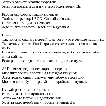
Успех у эгоиста крайне скоротечен,
Умей им поделиться и путь твой будет вечен. Да.
Работа над собой, график по часам.
Твой конструктор LEGO. Сделай себя сам.
Не теряя веру, руки к небесам.
Ждешь, что повезет? Везет лишь дуракам.
Припев:
Так нелегко сделать первый шаг. Того, кто в зеркале изменить.
Ты самому себе злейший враг, и с этим надо как-то дальше
жить.
Но если хочешь что-то в жизни менять, то будь готов в себе
силы найти.
Если решился идти, тебе желаю непростого пути.
А! Пылятся под чехлом дорогие игрушки,
Мне интересней полеты над гнездом кукушки.
Здесь только опыт поможет мне избежать ловушки,
Московское табу — стрельба по воробьям из пушки.
Пускай рассеются твои сомнения,
И не пугают тебя приключения.
Успех — это источник вдохновения.
Хоть тяжело порой идти против течения. Да.