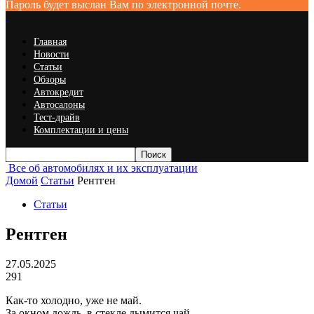
Пароль будет выслан Вам по электронной почте.
Главная
Новости
Статьи
Обзоры
Автокредит
Автосалоны
Тест-драйв
Комплектации и цены
Все об автомобилях и их эксплуатации
Домой
Статьи
Рентген
Статьи
Рентген
27.05.2025
291
Как-то холодно, уже не май.
За окном дождь, в стекле дымится чай.