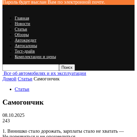
Пароль будет выслан Вам по электронной почте.
Главная
Новости
Статьи
Обзоры
Автокредит
Автосалоны
Тест-драйв
Комплектации и цены
Все об автомобилях и их эксплуатации
Домой
Статьи
Самогончик
Статьи
Самогончик
08.10.2025
243
1. Винишко стало дорожать, зарплаты стало не хватать —
Не порезвиться и не опохмелиться.