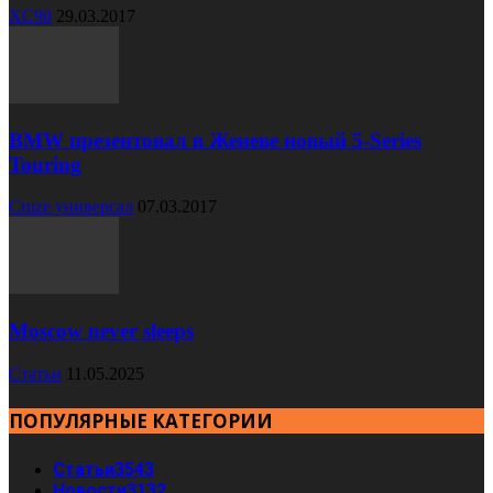
XC90
29.03.2017
BMW презентовал в Женеве новый 5-Series
Touring
Cruze универсал
07.03.2017
Moscow never sleeps
Статьи
11.05.2025
ПОПУЛЯРНЫЕ КАТЕГОРИИ
Статьи
3543
Новости
3132