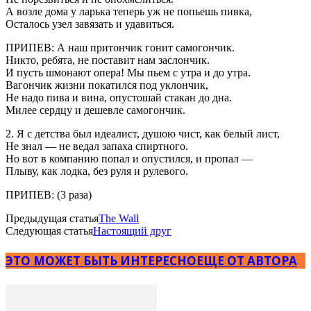
А возле дома у ларька теперь уж не попьешь пивка,
Осталось узел завязать и удавиться.
ПРИПЕВ: А наш притончик гонит самогончик.
Никто, ребята, не поставит нам заслончик.
И пусть шмонают опера! Мы пьем с утра и до утра.
Вагончик жизни покатился под уклончик,
Не надо пива и вина, опустошай стакан до дна.
Милее сердцу и дешевле самогончик.
2. Я с детства был идеалист, душою чист, как белый лист,
Не знал — не ведал запаха спиртного.
Но вот в компанию попал и опустился, и пропал —
Плыву, как лодка, без руля и рулевого.
ПРИПЕВ: (3 раза)
Предыдущая статья
The Wall
Следующая статья
Настоящий друг
ЭТО МОЖЕТ БЫТЬ ИНТЕРЕСНО
ЕЩЕ ОТ АВТОРА