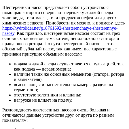
Шестеренный насос представляет собой устройство с
помощью которого совершают перекачку жидкой среды —
толи воды, толи масла, толи продуктов нефти или других
химических веществ. Приобрести их можно, к примеру, здесь
https://hydrolider.net/g18761692-shesterenchatye-shesterennye-
nasosy
. Как правило, шестеренчатые насосы состоят из трех
основных элементов: замыкателя, неподвижного статора и
вращающего ротора. По сути шестеренный насос — это
объемный зубчатый насос, так как имеет все характерные
признаки присущие объемным насосам:
подача жидкой среды осуществляется с пульсацией, так
как подача — неравномерна;
наличие таких же основных элементов (статора, ротора
и замыкателя);
всасывающая и нагнетательная камеры разделены
герметично;
отсутствую золотники и клапаны;
нагрузка не влияет на подачу.
Разновидность шестеренных насосов очень большая и
отличаются данные устройства друг от друга по разным
показателям: