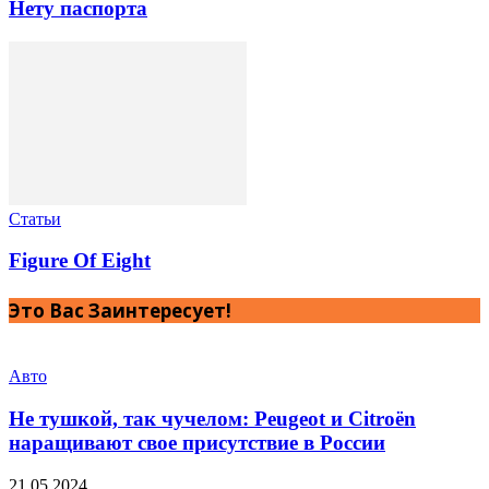
Нету паспорта
Статьи
Figure Of Eight
Это Вас Заинтересует!
Авто
Не тушкой, так чучелом: Peugeot и Citroёn
наращивают свое присутствие в России
21.05.2024