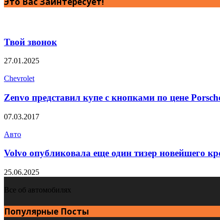
Это Вас Заинтересует!
Твой звонок
27.01.2025
Chevrolet
Zenvo представил купе с кнопками по цене Porsch
07.03.2017
Авто
Volvo опубликовала еще один тизер новейшего кр
25.06.2025
Все об автомобилях
Популярные Посты