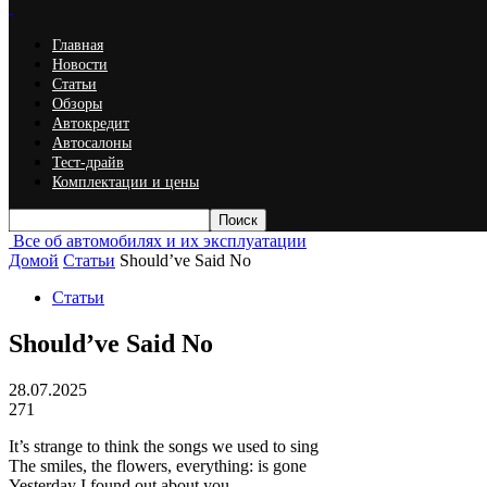
Главная
Новости
Статьи
Обзоры
Автокредит
Автосалоны
Тест-драйв
Комплектации и цены
Все об автомобилях и их эксплуатации
Домой
Статьи
Should’ve Said No
Статьи
Should’ve Said No
28.07.2025
271
It’s strange to think the songs we used to sing
The smiles, the flowers, everything: is gone
Yesterday I found out about you