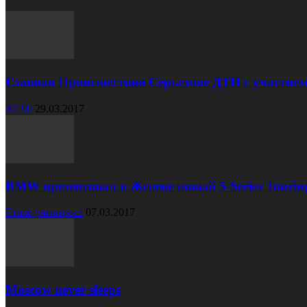
Главная Происшествия Серьезное ДТП с участием
XC90
29.03.2017
BMW презентовал в Женеве новый 5-Series Tourin
Cruze универсал
07.03.2017
Moscow never sleeps