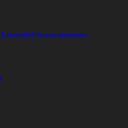
 Lamborghini Huracan произошло...
g