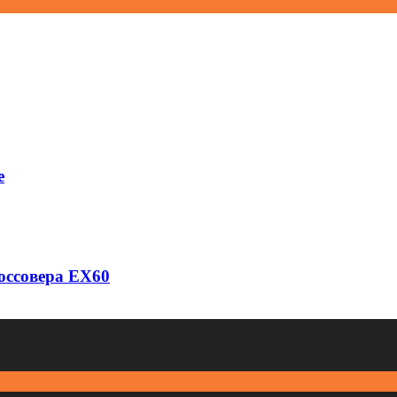
e
оссовера EX60