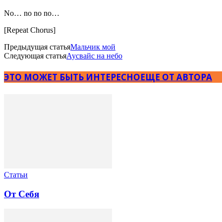
No… no no no…
[Repeat Chorus]
Предыдущая статья
Мальчик мой
Следующая статья
Аусвайс на небо
ЭТО МОЖЕТ БЫТЬ ИНТЕРЕСНО
ЕЩЕ ОТ АВТОРА
Статьи
От Себя