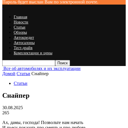
Пароль будет выслан Вам по электронной почте.
Главная
Новости
Статьи
Обзоры
Автокредит
Автосалоны
Тест-драйв
Комплектации и цены
Все об автомобилях и их эксплуатации
Домой
Статьи
Снайпер
Статьи
Снайпер
30.08.2025
265
Ах, дамы, господа! Позвольте нам начать
И пьесу показать про смерть и про любовь.