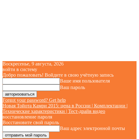
Воскресенье, 9 августа, 2026
войти в систему
Добро пожаловать! Войдите в свою учётную запись
Ваше имя пользователя
Ваш пароль
Forgot your password? Get help
Новая Тойота Камри 2015: цена в России | Комплектации |
Технические характеристики | Тест-драйв видео
восстановление пароля
Восстановите свой пароль
Ваш адрес электронной почты