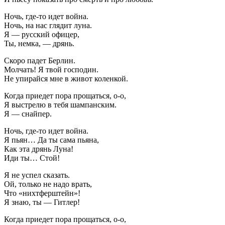
Ночь, где-то идет война.
Ночь, на нас глядит луна.
Я — русский офицер,
Ты, немка, — дрянь.
Скоро падет Берлин.
Молчать! Я твой господин.
Не упирайся мне в живот коленкой.
Когда приедет пора прощаться, о-о,
Я выстрелю в тебя шампанским.
Я — снайпер.
Ночь, где-то идет война.
Я пьян… Да ты сама пьяна,
Как эта дрянь Луна!
Иди ты… Стой!
Я не успел сказать.
Ой, только не надо врать,
Что «нихтферштейн»!
Я знаю, ты — Гитлер!
Когда приедет пора прощаться, о-о,