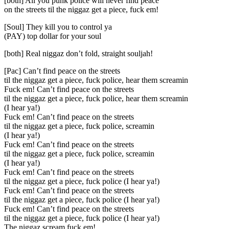
[both] All you punk police will never find peace
on the streets til the niggaz get a piece, fuck em!
[Soul] They kill you to control ya
(PAY) top dollar for your soul
[both] Real niggaz don’t fold, straight souljah!
[Pac] Can’t find peace on the streets
til the niggaz get a piece, fuck police, hear them screamin
Fuck em! Can’t find peace on the streets
til the niggaz get a piece, fuck police, hear them screamin
(I hear ya!)
Fuck em! Can’t find peace on the streets
til the niggaz get a piece, fuck police, screamin
(I hear ya!)
Fuck em! Can’t find peace on the streets
til the niggaz get a piece, fuck police, screamin
(I hear ya!)
Fuck em! Can’t find peace on the streets
til the niggaz get a piece, fuck police (I hear ya!)
Fuck em! Can’t find peace on the streets
til the niggaz get a piece, fuck police (I hear ya!)
Fuck em! Can’t find peace on the streets
til the niggaz get a piece, fuck police (I hear ya!)
The niggaz scream fuck em!