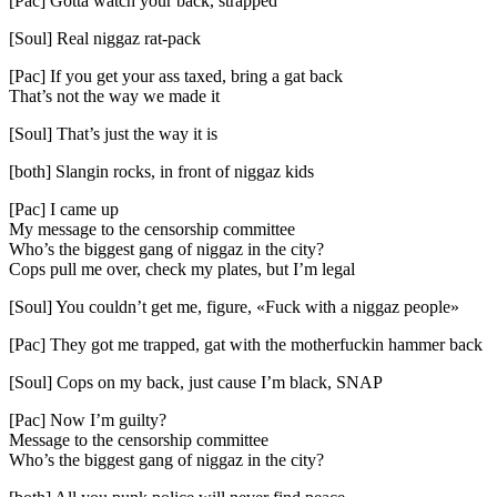
[Pac] Gotta watch your back, strapped
[Soul] Real niggaz rat-pack
[Pac] If you get your ass taxed, bring a gat back
That’s not the way we made it
[Soul] That’s just the way it is
[both] Slangin rocks, in front of niggaz kids
[Pac] I came up
My message to the censorship committee
Who’s the biggest gang of niggaz in the city?
Cops pull me over, check my plates, but I’m legal
[Soul] You couldn’t get me, figure, «Fuck with a niggaz people»
[Pac] They got me trapped, gat with the motherfuckin hammer back
[Soul] Cops on my back, just cause I’m black, SNAP
[Pac] Now I’m guilty?
Message to the censorship committee
Who’s the biggest gang of niggaz in the city?