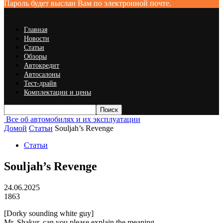
Пароль будет выслан Вам по электронной почте.
Главная
Новости
Статьи
Обзоры
Автокредит
Автосалоны
Тест-драйв
Комплектации и цены
Все об автомобилях и их эксплуатации
Домой
Статьи
Souljah’s Revenge
Статьи
Souljah’s Revenge
24.06.2025
1863
[Dorky sounding white guy]
Mr. Shakur, can you please explain the meaning