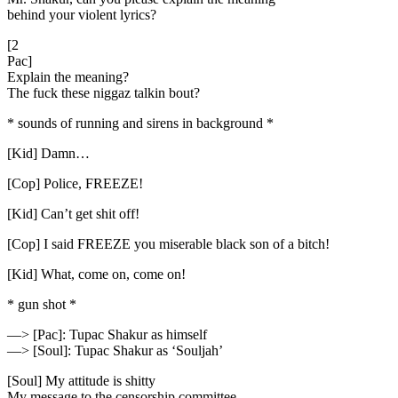
behind your violent lyrics?
[2
Pac]
Explain the meaning?
The fuck these niggaz talkin bout?
* sounds of running and sirens in background *
[Kid] Damn…
[Cop] Police, FREEZE!
[Kid] Can’t get shit off!
[Cop] I said FREEZE you miserable black son of a bitch!
[Kid] What, come on, come on!
* gun shot *
—> [Pac]: Tupac Shakur as himself
—> [Soul]: Tupac Shakur as ‘Souljah’
[Soul] My attitude is shitty
My message to the censorship committee