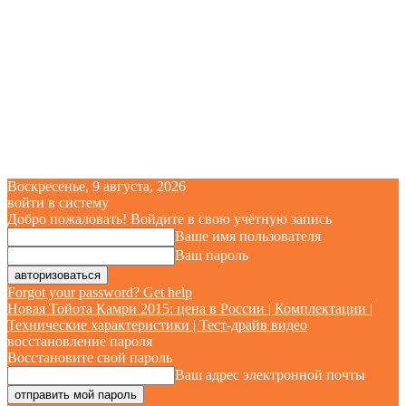
Воскресенье, 9 августа, 2026
войти в систему
Добро пожаловать! Войдите в свою учётную запись
Ваше имя пользователя
Ваш пароль
Forgot your password? Get help
Новая Тойота Камри 2015: цена в России | Комплектации |
Технические характеристики | Тест-драйв видео
восстановление пароля
Восстановите свой пароль
Ваш адрес электронной почты