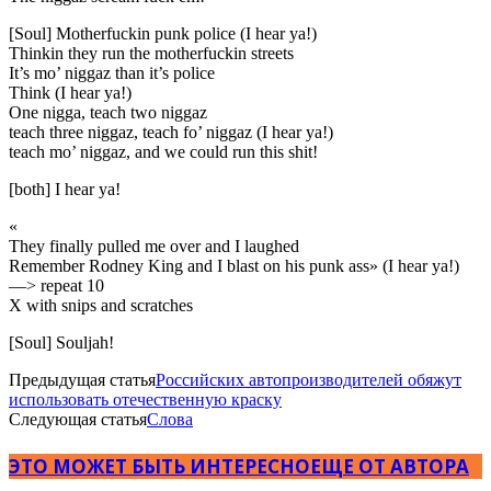
[Soul] Motherfuckin punk police (I hear ya!)
Thinkin they run the motherfuckin streets
It’s mo’ niggaz than it’s police
Think (I hear ya!)
One nigga, teach two niggaz
teach three niggaz, teach fo’ niggaz (I hear ya!)
teach mo’ niggaz, and we could run this shit!
[both] I hear ya!
«
They finally pulled me over and I laughed
Remember Rodney King and I blast on his punk ass» (I hear ya!)
—> repeat 10
X with snips and scratches
[Soul] Souljah!
Предыдущая статья
Российских автопроизводителей обяжут
использовать отечественную краску
Следующая статья
Слова
ЭТО МОЖЕТ БЫТЬ ИНТЕРЕСНО
ЕЩЕ ОТ АВТОРА