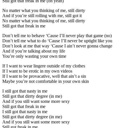
Still got that freak in me (oh yeah)
No matter what you thinking of me, still dirrty
And if you’re still rolling with me, still got it
No matter what you thinking of me, still dirrty
Still got that freak in me
Don’t tell me to behave ‘Cause I’ll never play that game (no)
Don’t tell me what to do ‘Cause I’ll never be uptight like you
Don’t look at me that way ‘Cause I ain’t never gonna change
And if you’re talking about my life
You’re only wasting your own time
If I want to wear lingere outside of my clothes
If I want to be erotic in my own videos
If I want to be provacative, well that ain’t a sin
Maybe you’re not comfortable in your own skin
I still got that nasty in me
Still got that dirrty degree (in me)
And if you still want some more sexy
Still got that freak in me
I still got that nasty in me
Still got that dirrty degree (in me)
And if you still want some more sexy
Still got freak in me