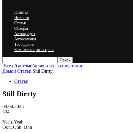
Главная
Новости
Статьи
Обзоры
Автокредит
Автосалоны
Тест-драйв
Комплектации и цены
Все об автомобилях и их эксплуатации
Домой
Статьи
Still Dirrty
Статьи
Still Dirrty
09.04.2025
334
Yeah. Yeah.
Ooh, Ooh, Ohh