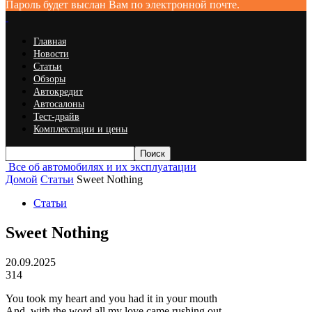
Пароль будет выслан Вам по электронной почте.
Главная
Новости
Статьи
Обзоры
Автокредит
Автосалоны
Тест-драйв
Комплектации и цены
Все об автомобилях и их эксплуатации
Домой
Статьи
Sweet Nothing
Статьи
Sweet Nothing
20.09.2025
314
You took my heart and you had it in your mouth
And, with the word all my love came rushing out