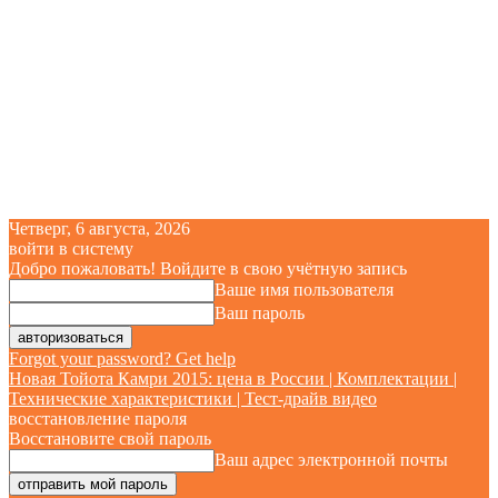
Четверг, 6 августа, 2026
войти в систему
Добро пожаловать! Войдите в свою учётную запись
Ваше имя пользователя
Ваш пароль
Forgot your password? Get help
Новая Тойота Камри 2015: цена в России | Комплектации |
Технические характеристики | Тест-драйв видео
восстановление пароля
Восстановите свой пароль
Ваш адрес электронной почты