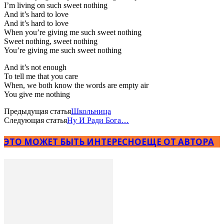
I’m living on such sweet nothing
And it’s hard to love
And it’s hard to love
When you’re giving me such sweet nothing
Sweet nothing, sweet nothing
You’re giving me such sweet nothing
And it’s not enough
To tell me that you care
When, we both know the words are empty air
You give me nothing
Предыдущая статья
Школьница
Следующая статья
Ну И Ради Бога…
ЭТО МОЖЕТ БЫТЬ ИНТЕРЕСНО
ЕЩЕ ОТ АВТОРА