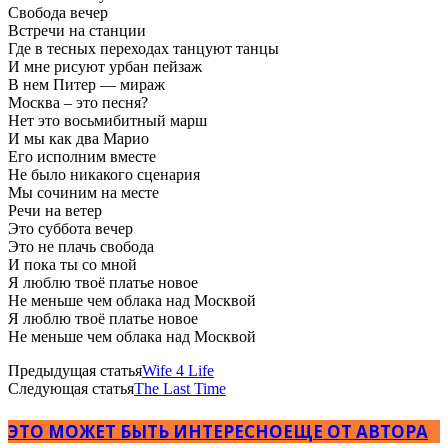
Свобода вечер
Встречи на станции
Где в тесных переходах танцуют танцы
И мне рисуют урбан пейзаж
В нем Питер — мираж
Москва – это песня?
Нет это восьмибитный марш
И мы как два Марио
Его исполним вместе
Не было никакого сценария
Мы сочиним на месте
Речи на ветер
Это суббота вечер
Это не плачь свобода
И пока ты со мной
Я люблю твоё платье новое
Не меньше чем облака над Москвой
Я люблю твоё платье новое
Не меньше чем облака над Москвой
Предыдущая статья
Wife 4 Life
Следующая статья
The Last Time
ЭТО МОЖЕТ БЫТЬ ИНТЕРЕСНО
ЕЩЕ ОТ АВТОРА