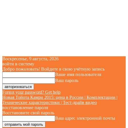
Воскресенье, 9 августа, 2026
войти в систему
Добро пожаловать! Войдите в свою учётную запись
Ваше имя пользователя
Ваш пароль
Forgot your password? Get help
Новая Тойота Камри 2015: цена в России | Комплектации |
Технические характеристики | Тест-драйв видео
восстановление пароля
Восстановите свой пароль
Ваш адрес электронной почты