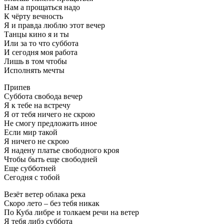
Нам а прощаться надо
К чёрту вечность
Я и правда люблю этот вечер
Танцы кино я и ты
Или за то что суббота
И сегодня моя работа
Лишь в том чтобы
Исполнять мечты
Припев
Суббота свобода вечер
Я к тебе на встречу
Я от тебя ничего не скрою
Не смогу предложить иное
Если мир такой
Я ничего не скрою
Я надену платье свободного кроя
Чтобы быть еще свободней
Еще субботней
Сегодня с тобой
Везёт ветер облака река
Скоро лето – без тебя никак
По Куба либре и толкаем речи на ветер
Я тебя либэ суббота