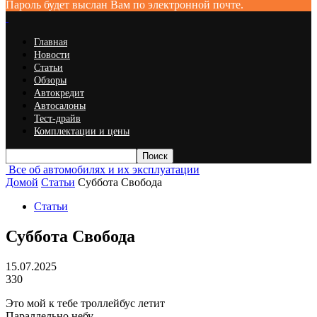
Пароль будет выслан Вам по электронной почте.
Главная
Новости
Статьи
Обзоры
Автокредит
Автосалоны
Тест-драйв
Комплектации и цены
Все об автомобилях и их эксплуатации
Домой
Статьи
Суббота Свобода
Статьи
Суббота Свобода
15.07.2025
330
Это мой к тебе троллейбус летит
Параллельно небу