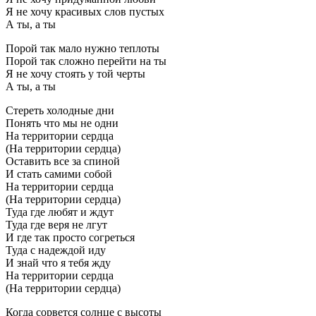
Я не хочу красивых слов пустых
А ты, а ты
Порой так мало нужно теплоты
Порой так сложно перейти на ты
Я не хочу стоять у той черты
А ты, а ты
Стереть холодные дни
Понять что мы не одни
На территории сердца
(На территории сердца)
Оставить все за спиной
И стать самими собой
На территории сердца
(На территории сердца)
Туда где любят и ждут
Туда где веря не лгут
И где так просто согреться
Туда с надеждой иду
И знай что я тебя жду
На территории сердца
(На территории сердца)
Когда сорвется солнце с высоты