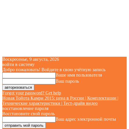
Воскресенье, 9 августа, 2026
войти в систему
Добро пожаловать! Войдите в свою учётную запись
Ваше имя пользователя
Ваш пароль
Forgot your password? Get help
Новая Тойота Камри 2015: цена в России | Комплектации |
Технические характеристики | Тест-драйв видео
восстановление пароля
Восстановите свой пароль
Ваш адрес электронной почты