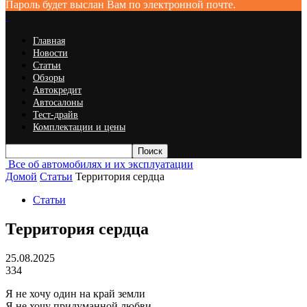
Пароль будет выслан Вам по электронной почте.
Главная
Новости
Статьи
Обзоры
Автокредит
Автосалоны
Тест-драйв
Комплектации и цены
Все об автомобилях и их эксплуатации
Домой
Статьи
Территория сердца
Статьи
Территория сердца
25.08.2025
334
Я не хочу один на край земли
Я не хочу придуманной любви