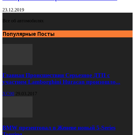
23.12.2019
Все об автомобилях
Популярные Посты
Главная Происшествия Серьезное ДТП с
участием Lamborghini Huracan произошло...
XC90
29.03.2017
BMW презентовал в Женеве новый 5-Series
Touring