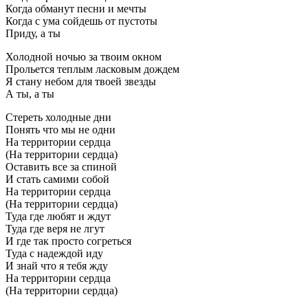
Когда обманут песни и мечты
Когда с ума сойдешь от пустоты
Приду, а ты
Холодной ночью за твоим окном
Прольется теплым ласковым дождем
Я стану небом для твоей звезды
А ты, а ты
Стереть холодные дни
Понять что мы не одни
На территории сердца
(На территории сердца)
Оставить все за спиной
И стать самими собой
На территории сердца
(На территории сердца)
Туда где любят и ждут
Туда где веря не лгут
И где так просто согреться
Туда с надеждой иду
И знай что я тебя жду
На территории сердца
(На территории сердца)