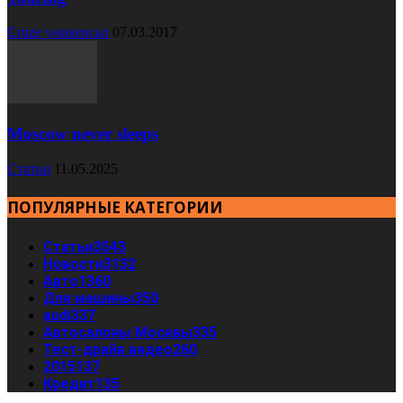
Cruze универсал
07.03.2017
Moscow never sleeps
Статьи
11.05.2025
ПОПУЛЯРНЫЕ КАТЕГОРИИ
Статьи
3543
Новости
3132
Авто
1360
Для машины
350
audi
337
Автосалоны Москвы
335
Тест-драйв видео
260
2015
137
Кредит
135