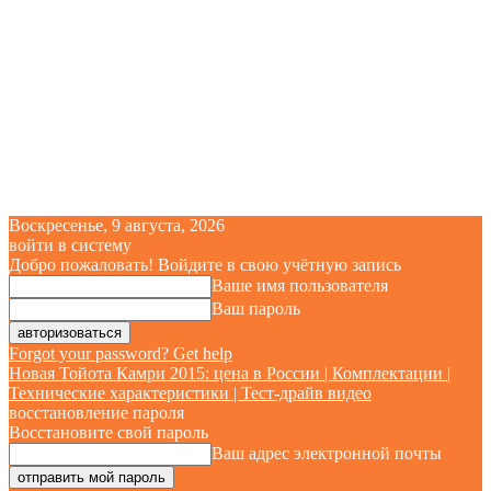
Воскресенье, 9 августа, 2026
войти в систему
Добро пожаловать! Войдите в свою учётную запись
Ваше имя пользователя
Ваш пароль
Forgot your password? Get help
Новая Тойота Камри 2015: цена в России | Комплектации |
Технические характеристики | Тест-драйв видео
восстановление пароля
Восстановите свой пароль
Ваш адрес электронной почты