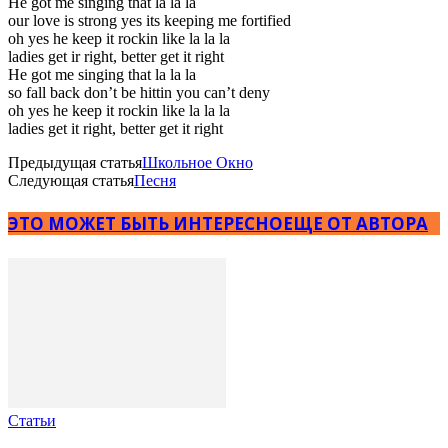
He got me singing that la la la
our love is strong yes its keeping me fortified
oh yes he keep it rockin like la la la
ladies get ir right, better get it right
He got me singing that la la la
so fall back don’t be hittin you can’t deny
oh yes he keep it rockin like la la la
ladies get it right, better get it right
Предыдущая статья
Школьное Окно
Следующая статья
Песня
ЭТО МОЖЕТ БЫТЬ ИНТЕРЕСНО
ЕЩЕ ОТ АВТОРА
Статьи