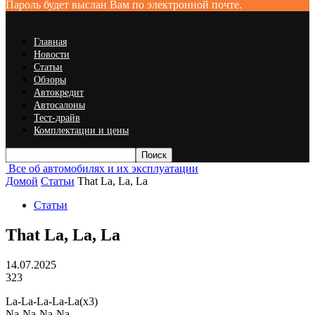
Пароль будет выслан Вам по электронной почте.
Главная
Новости
Статьи
Обзоры
Автокредит
Автосалоны
Тест-драйв
Комплектации и цены
Все об автомобилях и их эксплуатации
Домой
Статьи
That La, La, La
Статьи
That La, La, La
14.07.2025
323
La-La-La-La-La(x3)
Na-Na-Na-Na