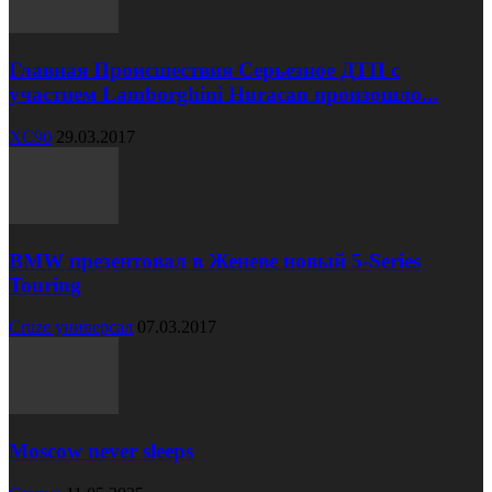
Главная Происшествия Серьезное ДТП с
участием Lamborghini Huracan произошло...
XC90
29.03.2017
BMW презентовал в Женеве новый 5-Series
Touring
Cruze универсал
07.03.2017
Moscow never sleeps