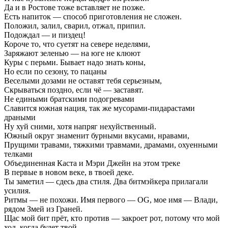
Да и в Ростове тоже вставляет не позже.
Есть напиток — способ приготовления не сложен.
Положил, залил, сварил, отжал, припил.
Подождал — и пиздец!
Короче то, что суетят на севере неделями,
Заряжают зеленью — на юге не клюют
Куры с перьми. Бывает надо знать коны,
Но если по сезону, то пацаны
Веселыми дозами не оставят тебя серьезным,
Скрываться поздно, если чё — заставят.
Не едиными братскими подогревами
Славится южная нация, так же мусорами-пидарастами
драными
Ну хуй сними, хотя напряг нехуйственный.
Южный округ знаменит бурными вкусами, нравами,
Прущими травами, тяжкими травмами, драмами, охуенными
телками
Объединенная Каста и Мэри Джейн на этом треке
В первые в новом веке, в твоей деке.
Ты заметил — сдесь два стиля. Два битмэйкера прилагали
усилия.
Ритмы — не похожи. Имя первого — OG, мое имя — Влади,
рядом Змей из Граней.
Щас мой бит прёт, кто против — закроет рот, потому что мой
ход, когда будет твой,