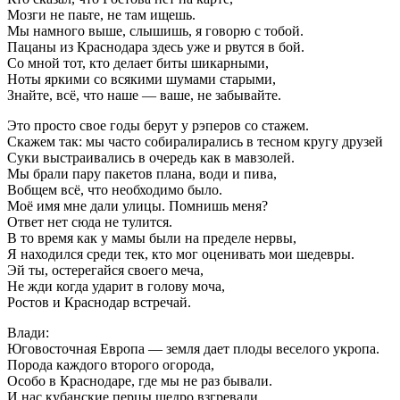
Мозги не паьте, не там ищешь.
Мы намного выше, слышишь, я говорю с тобой.
Пацаны из Краснодара здесь уже и рвутся в бой.
Со мной тот, кто делает биты шикарными,
Ноты яркими со всякими шумами старыми,
Знайте, всё, что наше — ваше, не забывайте.
Это просто свое годы берут у рэперов со стажем.
Скажем так: мы часто собиралирались в тесном кругу друзей
Суки выстраивались в очередь как в мавзолей.
Мы брали пару пакетов плана, води и пива,
Вобщем всё, что необходимо было.
Моё имя мне дали улицы. Помнишь меня?
Ответ нет сюда не тулится.
В то время как у мамы были на пределе нервы,
Я находился среди тек, кто мог оценивать мои шедевры.
Эй ты, остерегайся своего меча,
Не жди когда ударит в голову моча,
Ростов и Краснодар встречай.
Влади:
Юговосточная Европа — земля дает плоды веселого укропа.
Порода каждого второго огорода,
Особо в Краснодаре, где мы не раз бывали.
И нас кубанские перцы щедро взгревали.