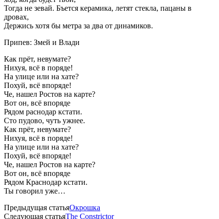
Тогда не зевай. Бъется керамика, летят стекла, пацаны в
дровах,
Держись хотя бы метра за два от динамиков.
Припев: Змей и Влади
Как прёт, невумате?
Нихуя, всё в поряде!
На улице или на хате?
Похуй, всё впоряде!
Че, нашел Ростов на карте?
Вот он, всё впоряде
Рядом раснодар кстати.
Сто пудово, чуть ужнее.
Как прёт, невумате?
Нихуя, всё в поряде!
На улице или на хате?
Похуй, всё впоряде!
Че, нашел Ростов на карте?
Вот он, всё впоряде
Рядом Краснодар кстати.
Ты говорил уже…
Предыдущая статья
Окрошка
Следующая статья
The Constrictor