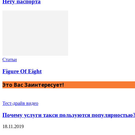
Нету паспорта
Статьи
Figure Of Eight
Это Вас Заинтересует!
Тест-драйв видео
Почему услуги такси пользуются популярностью
18.11.2019