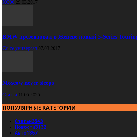
XC90
29.03.2017
BMW презентовал в Женеве новый 5-Series Tourin
Cruze универсал
07.03.2017
Moscow never sleeps
Статьи
11.05.2025
ПОПУЛЯРНЫЕ КАТЕГОРИИ
Статьи
3543
Новости
3132
Авто
1357