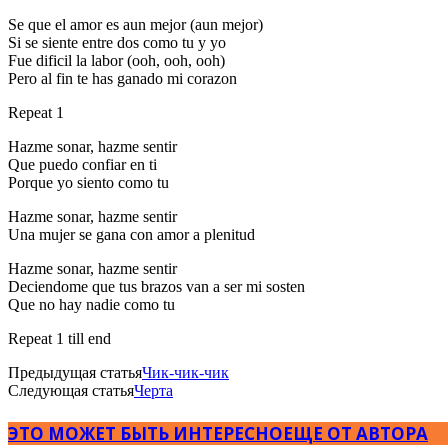
Se que el amor es aun mejor (aun mejor)
Si se siente entre dos como tu y yo
Fue dificil la labor (ooh, ooh, ooh)
Pero al fin te has ganado mi corazon
Repeat 1
Hazme sonar, hazme sentir
Que puedo confiar en ti
Porque yo siento como tu
Hazme sonar, hazme sentir
Una mujer se gana con amor a plenitud
Hazme sonar, hazme sentir
Deciendome que tus brazos van a ser mi sosten
Que no hay nadie como tu
Repeat 1 till end
Предыдущая статья
Чик-чик-чик
Следующая статья
Черта
ЭТО МОЖЕТ БЫТЬ ИНТЕРЕСНО
ЕЩЕ ОТ АВТОРА