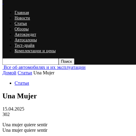
Главная
Новости
Статьи
Обзоры
Автокредит
Автосалоны
Тест-драйв
Комплектации и цены
Все об автомобилях и их эксплуатации
Домой
Статьи
Una Mujer
Статьи
Una Mujer
15.04.2025
302
Una mujer quiere sentir
Una mujer quiere sentir