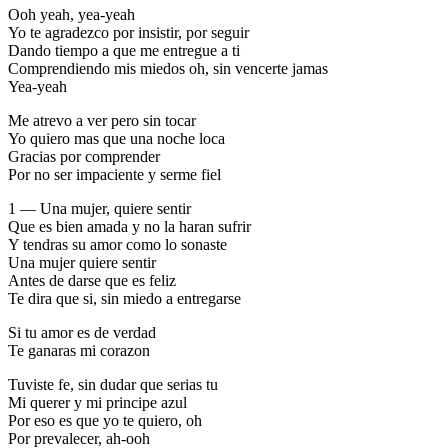
Ooh yeah, yea-yeah
Yo te agradezco por insistir, por seguir
Dando tiempo a que me entregue a ti
Comprendiendo mis miedos oh, sin vencerte jamas
Yea-yeah
Me atrevo a ver pero sin tocar
Yo quiero mas que una noche loca
Gracias por comprender
Por no ser impaciente y serme fiel
1 — Una mujer, quiere sentir
Que es bien amada y no la haran sufrir
Y tendras su amor como lo sonaste
Una mujer quiere sentir
Antes de darse que es feliz
Te dira que si, sin miedo a entregarse
Si tu amor es de verdad
Te ganaras mi corazon
Tuviste fe, sin dudar que serias tu
Mi querer y mi principe azul
Por eso es que yo te quiero, oh
Por prevalecer, ah-ooh