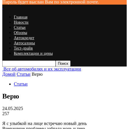
Пароль будет выслан Вам по электронной почте.
Главная
Новости
Статьи
Обзоры
Автокредит
Автосалоны
Тест-драйв
Комплектации и цены
Все об автомобилях и их эксплуатации
Домой
Статьи
Верю
Статьи
Верю
24.05.2025
257
Я с улыбкой на лице встречаю новый день
Вчерашние проблемы забрала ночь и тень