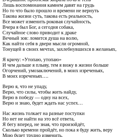
Лишь воспоминания камнем давят на грудь
Но то что было прошло и времени не вернуть
Такова жизни суть, такова есть реальность,
Все может изменить роковая случайность,
Вчера я был Бог, а сегодня собака,
Случайное слово приводит к драке
Вечный зов: ломится душа на волю,
Как найти себя в двери мысли огромной,
Тонущей в своих мечтах, захлебнувшихся в желаньях,
Я кричу: «Утопаю, утопаю»
И чем дальше я плыву, тем я вижу в жизни больше
Огорчений, умозаключений, в моих изреченьях,
В моих изреченьях….
Верю я, что не упаду,
Верю, что силы, чтобы жить найду,
Верю в победу — одну на всех,
Верю и знаю, будет ждать нас успех…
Нас жизнь толкает на разные поступки
Но нет не найти на это всё ответа,
Я бегу вперед, не зная, что произойдёт,
Сколько времени пройдёт, но пока я буду жить, веру
Мою будет трудно изменить,