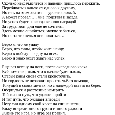
Сколько неудач,взлётов и падений пришлось пережить,
Перебиваться как-то от одного к другому,
Но нет, на этом хватит — уровень новый,
А может провал …. мне, подстава и засада,
Но успех будет навсегда верною наградой
За труды мои, дни еще не сочтены,
Здесь можно ошибиться, можно забыться,
Но не за что нельзя остановиться…
Верю я, что не упаду,
Верю, что силы, чтобы жить найду,
Верю в победу — одну на всех,
Верю и знаю будет ждать нас успех..
Еще раз встану на ноги, после очередного краха
Всё поменяю, зная, что в начале будет плохо,
Старые раны снова стали кровоточить,
Но гордость не позволит просить чьё-то помощи,
Тонущей в своих мечтах, но с надеждой встать на берег,
Обернуться и расстояние измерить
Той жизни путь, что удалось пройти
И тот путь, что ожидает впереди
Нету сил одному свой крест на спине нести,
Вижу впереди много грусти и много радости
Жизнь это игра, но игра без правил,