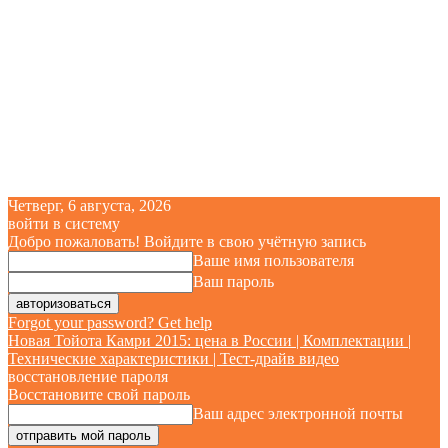
Четверг, 6 августа, 2026
войти в систему
Добро пожаловать! Войдите в свою учётную запись
Ваше имя пользователя
Ваш пароль
Forgot your password? Get help
Новая Тойота Камри 2015: цена в России | Комплектации |
Технические характеристики | Тест-драйв видео
восстановление пароля
Восстановите свой пароль
Ваш адрес электронной почты